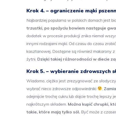
Krok 4. – ograniczenie mąki pszenn
Najbardziej popularna w polskich domach jest b
trzustki, po spożyciu bowiem następuje gw
dodatek w procesie produkcji znika niemal wsz
innymi rodzajami mąki. Od czasu do czasu zrobić 
kasztanowej. Dostępne są również makarony z s
żytni.
Dzięki takiej różnorodności w diecie z
Krok 5. – wybieranie zdrowszych s
Wiadomo, ciężko jest zrezygnować ze słodyczy i 
wybrać nieco zdrowsze odpowiedniki
.
Zamia
odejmijcie trochę cukru lub dajcie trochę lepszy j
najkrótszym składem.
Można kupić chrupki, k
takie, które mają tylko sól.
Być może z czasem