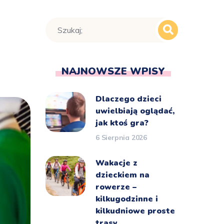
NAJNOWSZE WPISY
Dlaczego dzieci
uwielbiają oglądać,
jak ktoś gra?
6 Sierpnia 2026
Wakacje z
dzieckiem na
rowerze –
kilkugodzinne i
kilkudniowe proste
trasy