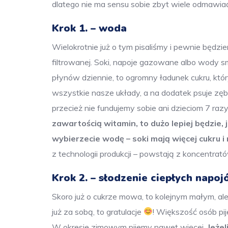
dlatego nie ma sensu sobie zbyt wiele odmawiać
Krok 1. – woda
Wielokrotnie już o tym pisaliśmy i pewnie będz
filtrowanej. Soki, napoje gazowane albo wody
płynów dziennie, to ogromny ładunek cukru, któ
wszystkie nasze układy, a na dodatek psuje zęb
przecież nie fundujemy sobie ani dzieciom 7 razy
zawartością witamin, to dużo lepiej będzie, 
wybierzecie wodę – soki mają więcej cukru i
z technologii produkcji – powstają z koncentra
Krok 2. – słodzenie ciepłych napojó
Skoro już o cukrze mowa, to kolejnym małym, al
już za sobą, to gratulacje
! Większość osób pij
W okresie zimowym pijemy nawet więcej.
Jeżel