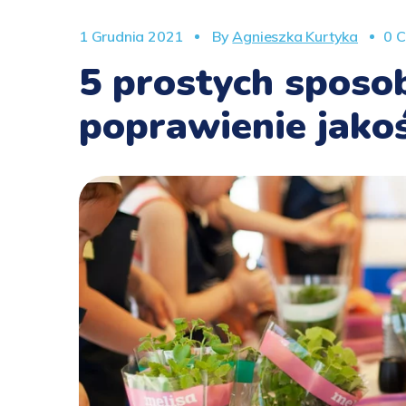
1 Grudnia 2021
By
Agnieszka Kurtyka
0 
5 prostych sposo
poprawienie jakoś