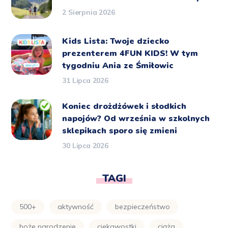
2 Sierpnia 2026
Kids Lista: Twoje dziecko
prezenterem 4FUN KIDS! W tym
tygodniu Ania ze Śmiłowic
31 Lipca 2026
Koniec drożdżówek i słodkich
napojów? Od września w szkolnych
sklepikach sporo się zmieni
30 Lipca 2026
TAGI
500+
aktywność
bezpieczeństwo
boże narodzenie
ciekawostki
ciąża