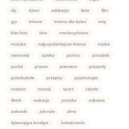
diy
dzieci
edukacja
ferie
film
gry
imiona
imiona dla dzieci
imię
kids lista
kino
macierzyństwo
muzyka
najpopularniejsze imiona
nauka
niemowlę
opieka
pomoc
poradnik
poród
prawo
premiera
prezenty
przedszkole
przepisy
psychologia
rodzina
rozwój
sport
szkoła
tiktok
wakacje
youtube
zabawa
zabawki
zdrowie
zima
śpiewające brzdące
świadczenia