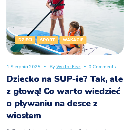
DZIECI
SPORT
WAKACJE
1 Sierpnia 2025
By
Wiktor Fisz
0 Comments
Dziecko na SUP-ie? Tak, ale
z głową! Co warto wiedzieć
o pływaniu na desce z
wiosłem