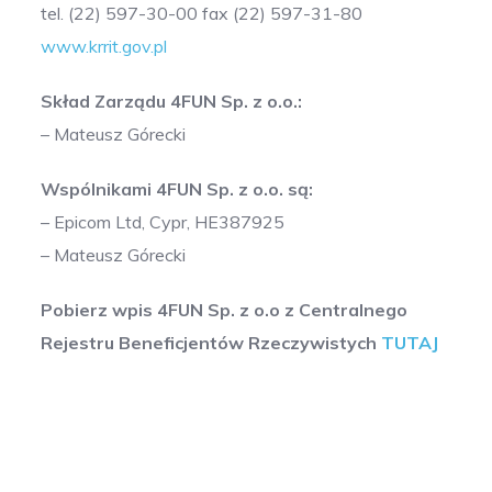
tel. (22) 597-30-00 fax (22) 597-31-80
www.krrit.gov.pl
Skład Zarządu 4FUN Sp. z o.o.:
– Mateusz Górecki
Wspólnikami 4FUN Sp. z o.o. są:
– Epicom Ltd, Cypr, HE387925
– Mateusz Górecki
Pobierz wpis 4FUN Sp. z o.o z Centralnego
Rejestru Beneficjentów Rzeczywistych
TUTAJ