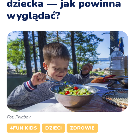
dziecka — jak powinna
wyglądać?
Fot. Pixabay
4FUN KIDS
DZIECI
ZDROWIE