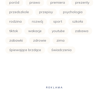
poród
prawo
premiera
prezenty
przedszkole
przepisy
psychologia
rodzina
rozwój
sport
szkoła
tiktok
wakacje
youtube
zabawa
zabawki
zdrowie
zima
śpiewające brzdące
świadczenia
REKLAMA