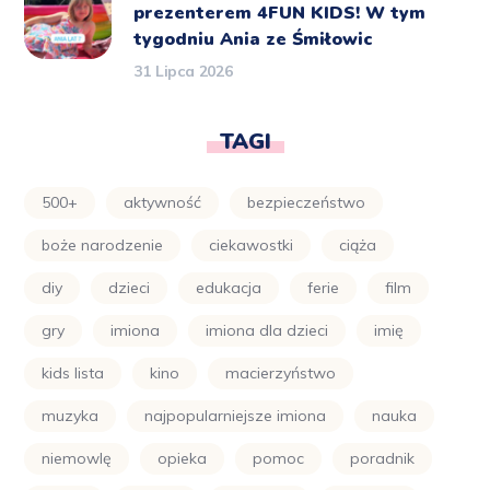
prezenterem 4FUN KIDS! W tym
tygodniu Ania ze Śmiłowic
31 Lipca 2026
TAGI
500+
aktywność
bezpieczeństwo
boże narodzenie
ciekawostki
ciąża
diy
dzieci
edukacja
ferie
film
gry
imiona
imiona dla dzieci
imię
kids lista
kino
macierzyństwo
muzyka
najpopularniejsze imiona
nauka
niemowlę
opieka
pomoc
poradnik