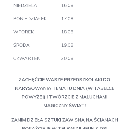
NIEDZIELA
16.08
PONIEDZIAŁEK
17.08
WTOREK
18.08
ŚRODA
19.08
CZWARTEK
20.08
ZACHĘĆCIE WASZE PRZEDSZKOLAKI DO
NARYSOWANIA TEMATU DNIA (W TABELCE
POWYŻEJ) I TWÓRZCIE Z MALUCHAMI
MAGICZNY ŚWIAT!
ZANIM DZIEŁA SZTUKI ZAWISNĄ NA ŚCIANACH
POKAŻCIE JE W TELEWIZJI 4FUN KIDS!