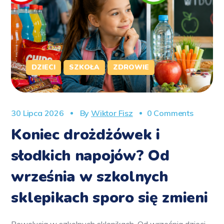
DZIECI
SZKOŁA
ZDROWIE
30 Lipca 2026
By
Wiktor Fisz
0 Comments
Koniec drożdżówek i
słodkich napojów? Od
września w szkolnych
sklepikach sporo się zmieni
Rewolucja w szkolnych sklepikach. Od września dzieci