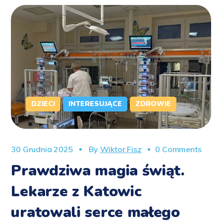
DZIECI
INTERESUJĄCE
ZDROWIE
30 Grudnia 2025
By
Wiktor Fisz
0 Comments
Prawdziwa magia świąt.
Lekarze z Katowic
uratowali serce małego