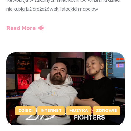
nie kupią już drożdżówek i słodkich napojów
Read More
DZIECI
INTERNET
MUZYKA
ZDROWIE