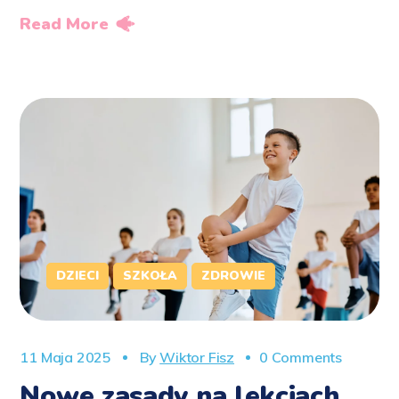
Read More
DZIECI
SZKOŁA
ZDROWIE
11 Maja 2025
By
Wiktor Fisz
0 Comments
Nowe zasady na lekcjach