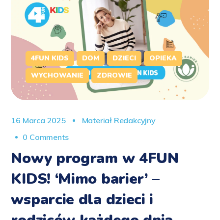
4FUN KIDS
DOM
DZIECI
OPIEKA
WYCHOWANIE
ZDROWIE
16 Marca 2025
Materiał Redakcyjny
0 Comments
Nowy program w 4FUN
KIDS! ‘Mimo barier’ –
wsparcie dla dzieci i