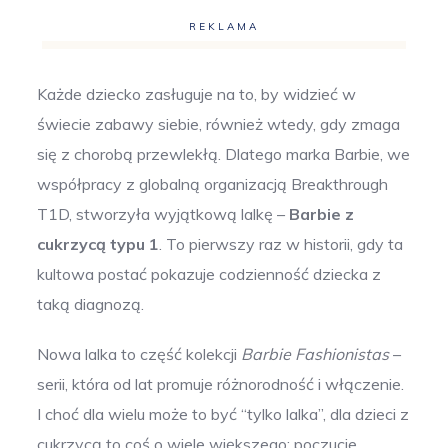
REKLAMA
Każde dziecko zasługuje na to, by widzieć w
świecie zabawy siebie, również wtedy, gdy zmaga
się z chorobą przewlekłą. Dlatego marka Barbie, we
współpracy z globalną organizacją Breakthrough
T1D, stworzyła wyjątkową lalkę –
Barbie z
cukrzycą typu 1
. To pierwszy raz w historii, gdy ta
kultowa postać pokazuje codzienność dziecka z
taką diagnozą.
Nowa lalka to część kolekcji
Barbie Fashionistas
–
serii, która od lat promuje różnorodność i włączenie.
I choć dla wielu może to być “tylko lalka”, dla dzieci z
cukrzycą to coś o wiele większego: poczucie