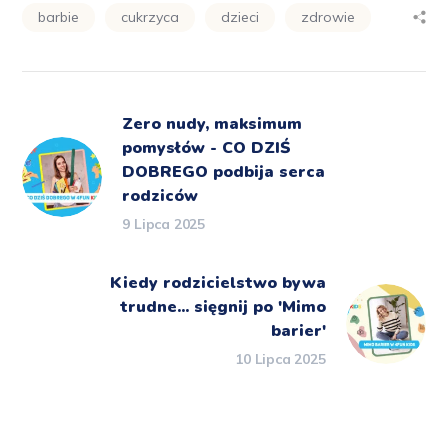
barbie
cukrzyca
dzieci
zdrowie
Zero nudy, maksimum
pomysłów - CO DZIŚ
DOBREGO podbija serca
rodziców
9 Lipca 2025
Kiedy rodzicielstwo bywa
trudne... sięgnij po 'Mimo
barier'
10 Lipca 2025