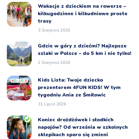
Wakacje z dzieckiem na rowerze –
kilkugodzinne i kilkudniowe proste
trasy
3 Sierpnia 2026
Gdzie w góry z dziećmi? Najlepsze
szlaki w Polsce – do 5 km i nie tylko!
2 Sierpnia 2026
Kids Lista: Twoje dziecko
prezenterem 4FUN KIDS! W tym
tygodniu Ania ze Śmiłowic
31 Lipca 2026
Koniec drożdżówek i słodkich
napojów? Od września w szkolnych
sklepikach sporo się zmieni