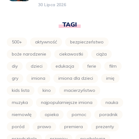
30 Lipca 2026
TAGI
500+
aktywność
bezpieczeństwo
boże narodzenie
ciekawostki
ciąża
diy
dzieci
edukacja
ferie
film
gry
imiona
imiona dla dzieci
imię
kids lista
kino
macierzyństwo
muzyka
najpopularniejsze imiona
nauka
niemowlę
opieka
pomoc
poradnik
poród
prawo
premiera
prezenty
przedszkole
przepisy
psychologia