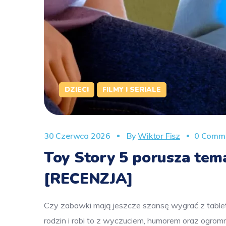
DZIECI
FILMY I SERIALE
30 Czerwca 2026
By
Wiktor Fisz
0 Comm
Toy Story 5 porusza temat
[RECENZJA]
Czy zabawki mają jeszcze szansę wygrać z table
rodzin i robi to z wyczuciem, humorem oraz ogro