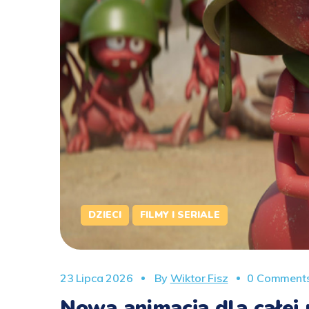
DZIECI
FILMY I SERIALE
23 Lipca 2026
By
Wiktor Fisz
0 Comment
Nowa animacja dla całej 