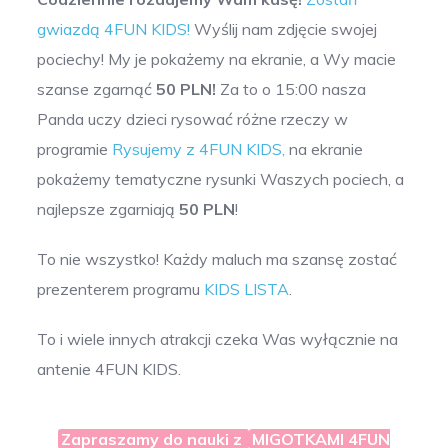
gwiazdą 4FUN KIDS!
Wyślij nam zdjęcie swojej
pociechy! My je pokażemy na ekranie, a Wy macie
szanse zgarnąć
50 PLN!
Za to o 15:00 nasza
Panda uczy dzieci rysować różne rzeczy w
programie
Rysujemy z 4FUN KIDS,
na ekranie
pokażemy tematyczne rysunki Waszych pociech, a
najlepsze zgarniają
50 PLN
!
To nie wszystko! Każdy maluch ma szansę zostać
prezenterem programu
KIDS LISTA
.
To i wiele innych atrakcji czeka Was wyłącznie na
antenie 4FUN KIDS.
Zapraszamy do nauki z
MIGOTKAMI 4FUN