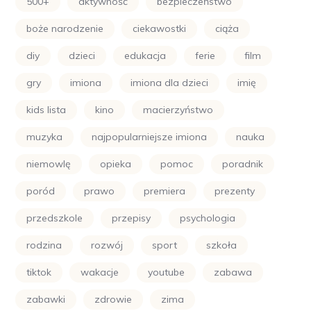
500+
aktywność
bezpieczeństwo
boże narodzenie
ciekawostki
ciąża
diy
dzieci
edukacja
ferie
film
gry
imiona
imiona dla dzieci
imię
kids lista
kino
macierzyństwo
muzyka
najpopularniejsze imiona
nauka
niemowlę
opieka
pomoc
poradnik
poród
prawo
premiera
prezenty
przedszkole
przepisy
psychologia
rodzina
rozwój
sport
szkoła
tiktok
wakacje
youtube
zabawa
zabawki
zdrowie
zima