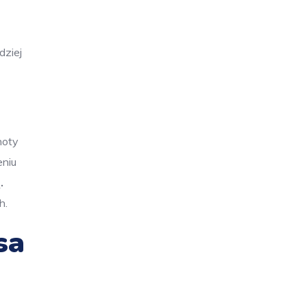
dziej
hoty
eniu
.
h.
sa