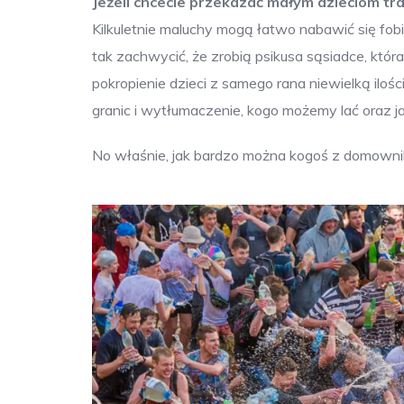
Jeżeli chcecie przekazać małym dzieciom tra
Kilkuletnie maluchy mogą łatwo nabawić się fobi
tak zachwycić, że zrobią psikusa sąsiadce, któ
pokropienie dzieci z samego rana niewielką ilo
granic i wytłumaczenie, kogo możemy lać oraz j
No właśnie, jak bardzo można kogoś z domown