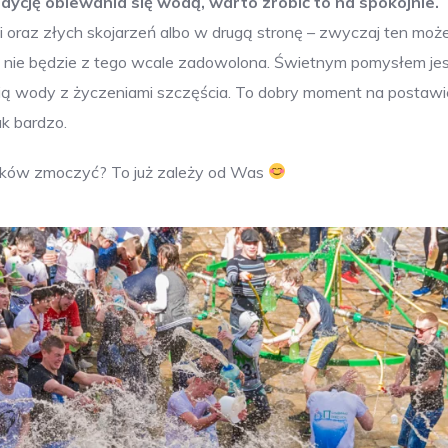
dycję oblewania się wodą, warto zrobić to na spokojnie.
i oraz złych skojarzeń albo w drugą stronę – zwyczaj ten może
ra nie będzie z tego wcale zadowolona. Świetnym pomysłem je
ścią wody z życzeniami szczęścia. To dobry moment na postawi
ak bardzo.
ików zmoczyć? To już zależy od Was