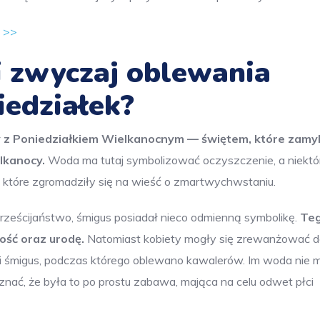
u >>
 zwyczaj oblewania
edziałek?
ny z Poniedziałkiem Wielkanocnym — świętem, które zamy
lkanocy.
Woda ma tutaj symbolizować oczyszczenie, a niektó
 które zgromadziły się na wieść o zmartwychwstaniu.
rześcijaństwo, śmigus posiadał nieco odmienną symbolikę.
Te
ość oraz urodę.
Natomiast kobiety mogły się zrewanżować d
i śmigus, podczas którego oblewano kawalerów. Im woda nie m
znać, że była to po prostu zabawa, mająca na celu odwet płci