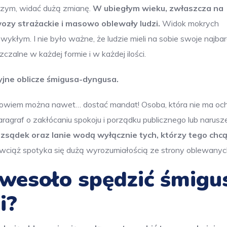
szym, widać dużą zmianę.
W ubiegłym wieku, zwłaszcza na
wozy strażackie i masowo oblewały ludzi.
Widok mokrych
ykłym. I nie było ważne, że ludzie mieli na sobie swoje najbar
zalne w każdej formie i w każdej ilości.
yjne oblicze śmigusa-dyngusa.
bowiem można nawet… dostać mandat! Osoba, która nie ma oc
ragraf o zakłócaniu spokoju i porządku publicznego lub narusz
zsądek oraz lanie wodą wyłącznie tych, którzy tego chcą
 wciąż spotyka się dużą wyrozumiałością ze strony oblewanyc
i wesoło spędzić śmigu
i?