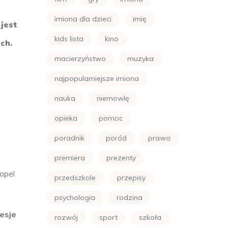
imiona dla dzieci
imię
jest
kids lista
kino
ch.
macierzyństwo
muzyka
najpopularniejsze imiona
nauka
niemowlę
opieka
pomoc
poradnik
poród
prawo
premiera
prezenty
opel
przedszkole
przepisy
psychologia
rodzina
esje
rozwój
sport
szkoła