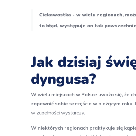
Ciekawostka - w wielu regionach, możn
to błąd, występuje on tak powszechnie
Jak dzisiaj św
dyngusa?
W wielu miejscach w Polsce uważa się, że c
zapewnić sobie szczęście w bieżącym roku.
N
w zupełności wystarczy.
W niektórych regionach praktykuje się kąpie