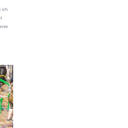
 ich
st
enie