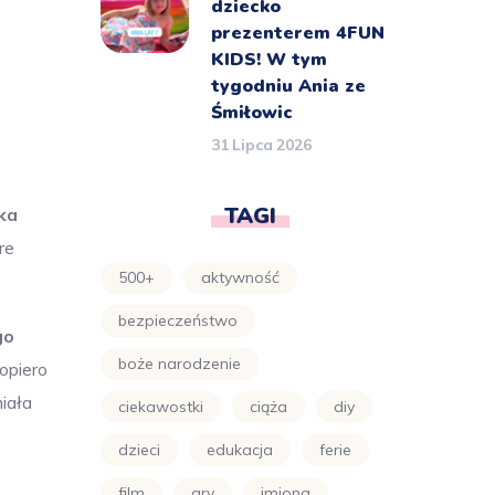
dziecko
prezenterem 4FUN
KIDS! W tym
tygodniu Ania ze
Śmiłowic
31 Lipca 2026
TAGI
ka
re
500+
aktywność
bezpieczeństwo
go
boże narodzenie
opiero
iała
ciekawostki
ciąża
diy
dzieci
edukacja
ferie
film
gry
imiona