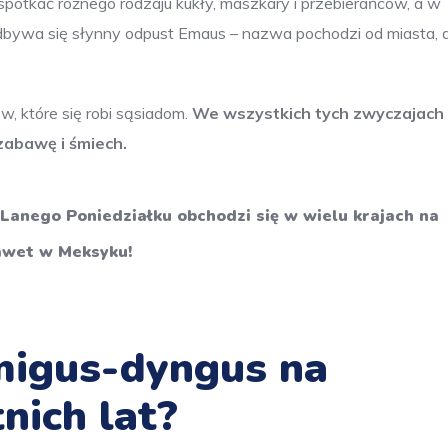
otkać różnego rodzaju kukły, maszkary i przebierańców, a w
 odbywa się słynny odpust Emaus – nazwa pochodzi od miasta, 
w, które się robi sąsiadom.
We wszystkich tych zwyczajach
zabawę i śmiech.
Lanego Poniedziałku obchodzi się w wielu krajach na
nawet w Meksyku!
śmigus-dyngus na
nich lat?