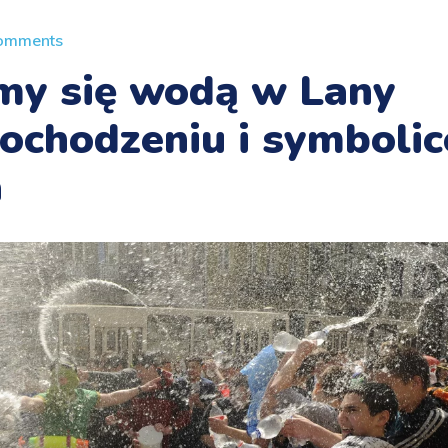
omments
my się wodą w Lany
ochodzeniu i symbolic
a