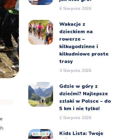
6 Sierpnia 2026
Wakacje z
dzieckiem na
rowerze –
kilkugodzinne i
kilkudniowe proste
trasy
3 Sierpnia 2026
Gdzie w góry z
dziećmi? Najlepsze
szlaki w Polsce – do
5 km i nie tylko!
2 Sierpnia 2026
ne
ch
Kids Lista: Twoje