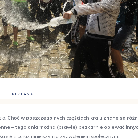
REKLAMA
zja.
Choć w poszczególnych częściach kraju znane są róż
enne – tego dnia można (prawie) bezkarnie oblewać inny
ka się z coraz mniejszym przyzwoleniem społecznym.