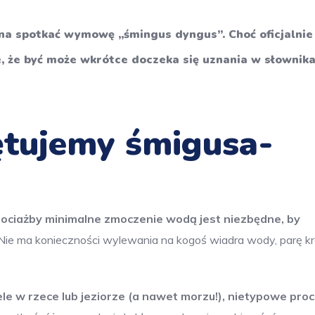
a spotkać wymowę ,,śmingus dyngus”. Choć oficjalnie 
, że być może wkrótce doczeka się uznania w słownika
iętujemy śmigusa-
hociażby minimalne zmoczenie wodą jest niezbędne, by
ie ma konieczności wylewania na kogoś wiadra wody, parę kr
le w rzece lub jeziorze (a nawet morzu!), nietypowe proc