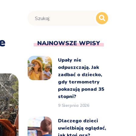
e
NAJNOWSZE WPISY
Upały nie
odpuszczają. Jak
zadbać o dziecko,
gdy termometry
pokazują ponad 35
stopni?
9 Sierpnia 2026
Dlaczego dzieci
uwielbiają oglądać,
jak ktoś gra?