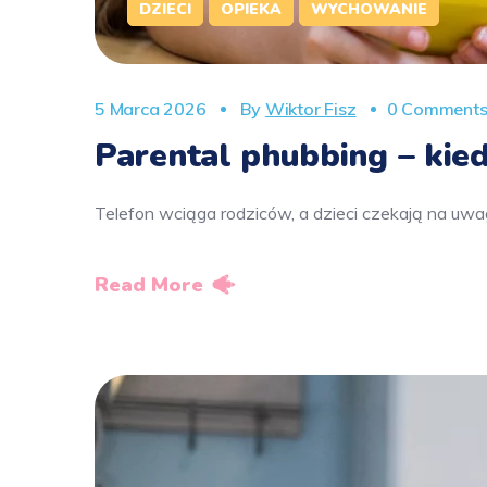
DZIECI
OPIEKA
WYCHOWANIE
5 Marca 2026
By
Wiktor Fisz
0 Comment
Parental phubbing – kied
Telefon wciąga rodziców, a dzieci czekają na uwag
Read More