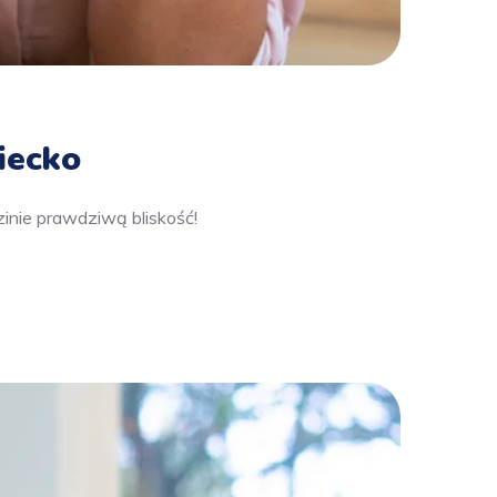
ziecko
zinie prawdziwą bliskość!