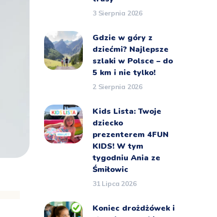
3 Sierpnia 2026
Gdzie w góry z
dziećmi? Najlepsze
szlaki w Polsce – do
5 km i nie tylko!
2 Sierpnia 2026
Kids Lista: Twoje
dziecko
prezenterem 4FUN
KIDS! W tym
tygodniu Ania ze
Śmiłowic
31 Lipca 2026
Koniec drożdżówek i