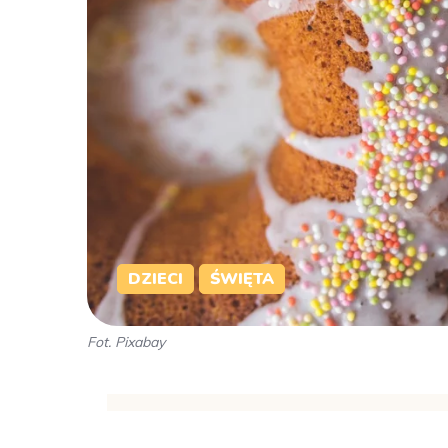
DZIECI
ŚWIĘTA
Fot. Pixabay