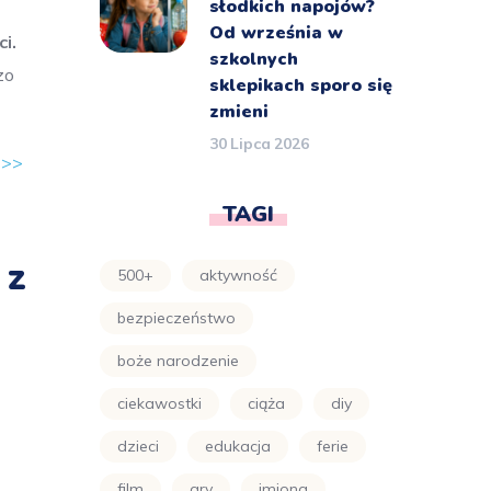
słodkich napojów?
Od września w
i.
szkolnych
zo
sklepikach sporo się
zmieni
30 Lipca 2026
 >>
TAGI
 z
500+
aktywność
bezpieczeństwo
boże narodzenie
ciekawostki
ciąża
diy
dzieci
edukacja
ferie
film
gry
imiona