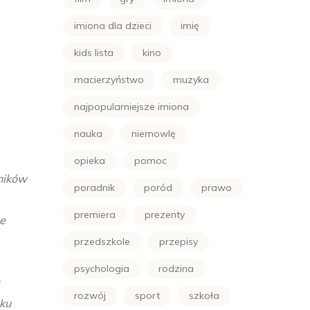
imiona dla dzieci
imię
kids lista
kino
macierzyństwo
muzyka
najpopularniejsze imiona
nauka
niemowlę
opieka
pomoc
ników
poradnik
poród
prawo
premiera
prezenty
te
przedszkole
przepisy
psychologia
rodzina
rozwój
sport
szkoła
dku