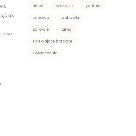
tiktok
wakacje
youtube
em.
ająca.
zabawa
zabawki
zdrowie
zima
 czasu
śpiewające brzdące
świadczenia
,