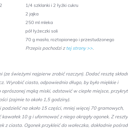
 2
1/4 szklanki i 2 łyżki cukru
2 jajka
250 ml mleka
pół łyżeczki soli
70 g masła, roztopionego i przestudzonego
Przepis pochodzi z
tej strony >>
.
(ze świeżymi najpierw zrobić rozczyn). Dodać resztę skład
cz. Wyrobić ciasto, odpowiednio długo, by było miękkie i
 oprószonej mąką miski, odstawić w ciepłe miejsce, przykry
ci (zajmie to około 1,5 godziny).
i podzielić na około 15 części, mniej więcej 70 gramowych,
ć kawałek 10 g i uformować z niego okrągły ogonek. Z reszty
k z ciasta. Ogonek przykleić do wałeczka, dokładnie pośro