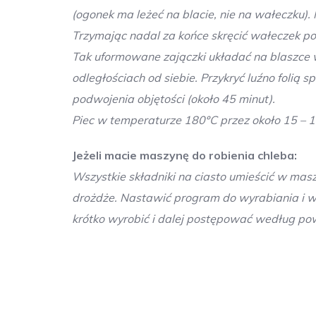
(ogonek ma leżeć na blacie, nie na wałeczku)
Trzymając nadal za końce skręcić wałeczek po
Tak uformowane zajączki układać na blaszce w
odległościach od siebie. Przykryć luźno folią 
podwojenia objętości (około 45 minut).
Piec w temperaturze 180ºC przez około 15 – 1
Jeżeli macie maszynę do robienia chleba:
Wszystkie składniki na ciasto umieścić w masz
drożdże. Nastawić program do wyrabiania i wyr
krótko wyrobić i dalej postępować według po