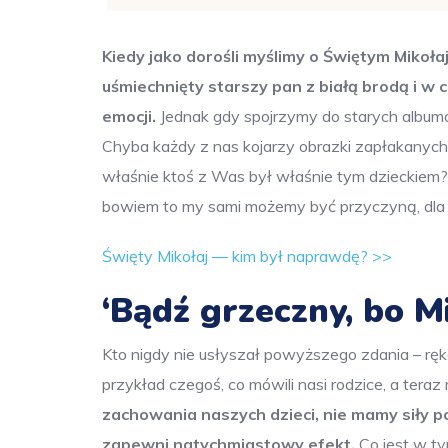
Kiedy jako dorośli myślimy o Świętym Mikoł
uśmiechnięty starszy pan z białą brodą i w
emocji.
Jednak gdy spojrzymy do starych albumó
Chyba każdy z nas kojarzy obrazki zapłakanych
właśnie ktoś z Was był właśnie tym dzieckiem?
bowiem to my sami możemy być przyczyną, dla kt
Święty Mikołaj — kim był naprawdę? >>
‘Bądź grzeczny, bo Mi
Kto nigdy nie usłyszał powyższego zdania – ręk
przykład czegoś, co mówili nasi rodzice, a ter
zachowania naszych dzieci, nie mamy siły po
zapewni natychmiastowy efekt.
Co jest w ty