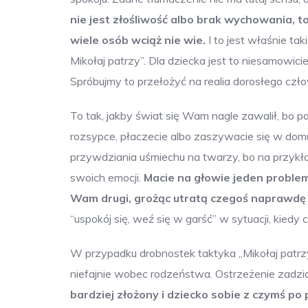
nie jest złośliwość albo brak wychowania, t
wiele osób wciąż nie wie.
I to jest właśnie t
Mikołaj patrzy”. Dla dziecka jest to niesamowic
Spróbujmy to przełożyć na realia dorosłego czło
To tak, jakby świat się Wam nagle zawalił, bo pa
rozsypce, płaczecie albo zaszywacie się w domu
przywdziania uśmiechu na twarzy, bo na przykła
swoich emocji.
Macie na głowie jeden problem
Wam drugi, grożąc utratą czegoś naprawdę
“uspokój się, weź się w garść” w sytuacji, kiedy
W przypadku drobnostek taktyka „Mikołaj patrz
niefajnie wobec rodzeństwa. Ostrzeżenie zadz
bardziej złożony i dziecko sobie z czymś po 