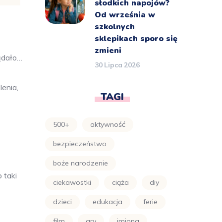
słodkich napojów?
Od września w
szkolnych
sklepikach sporo się
zmieni
ądało…
30 Lipca 2026
enia,
TAGI
500+
aktywność
bezpieczeństwo
boże narodzenie
 taki
ciekawostki
ciąża
diy
dzieci
edukacja
ferie
film
gry
imiona