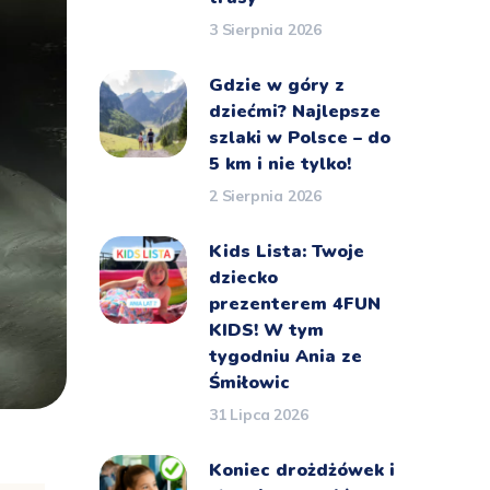
3 Sierpnia 2026
Gdzie w góry z
dziećmi? Najlepsze
szlaki w Polsce – do
5 km i nie tylko!
2 Sierpnia 2026
Kids Lista: Twoje
dziecko
prezenterem 4FUN
KIDS! W tym
tygodniu Ania ze
Śmiłowic
31 Lipca 2026
Koniec drożdżówek i