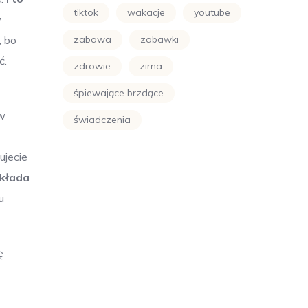
tiktok
wakacje
youtube
y
, bo
zabawa
zabawki
ć.
zdrowie
zima
śpiewające brzdące
 w
świadczenia
ujecie
okłada
u
ę