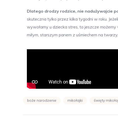
Dlatego drodzy rodzice, nie nadużywajcie p
skuteczna tylko przez kilka tygodni w roku. Jeżel
wywołamy u dziecka stres, to jeszcze możemy w 
miłym, starszym panem z uśmiechem na twarzy, k
boże narodzenie
mikołajki
święty mikoła