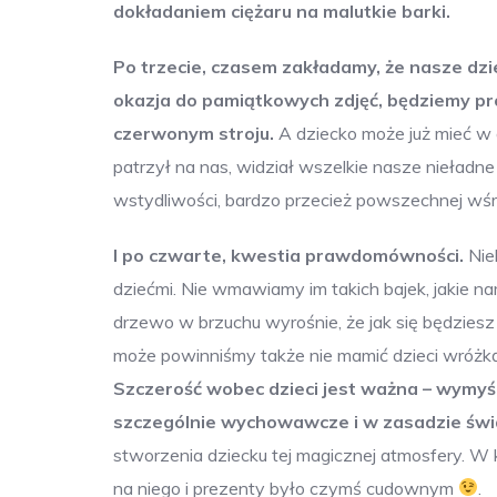
dokładaniem ciężaru na malutkie barki.
Po trzecie, czasem zakładamy, że nasze dzie
okazja do pamiątkowych zdjęć, będziemy p
czerwonym stroju.
A dziecko może już mieć w 
patrzył na nas, widział wszelkie nasze nieładn
wstydliwości, bardzo przecież powszechnej wśró
I po czwarte, kwestia prawdomówności.
Nie
dziećmi. Nie wmawiamy im takich bajek, jakie na
drzewo w brzuchu wyrośnie, że jak się będziesz 
może powinniśmy także nie mamić dzieci wróż
Szczerość wobec dzieci jest ważna – wymyś
szczególnie wychowawcze i w zasadzie świa
stworzenia dziecku tej magicznej atmosfery. W
na niego i prezenty było czymś cudownym
.