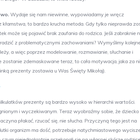
two.
Wydaje się nam niewinne, wypowiadamy je wręcz
kłamstwa, to bardzo krucha metoda. Gdy tylko nieprawda zo
 może się pojawić brak zaufania do rodzica. Jeśli zabraknie 
 radzić z problematycznymi zachowaniami? Wymyślimy kolejn
leży, a więc poprzez modelowanie, rozmawianie, słuchanie i
 zostanie zdemaskowane teraz, to cała motywacja, jaka za ni
hoinką prezenty zostawia u Was Święty Mikołaj).
>
ilkulatków prezenty są bardzo wysoko w hierarchii wartości.
gnionym i wyczekiwanym. Teraz wyobraźmy sobie, że dziecko
czyna płakać, rzucać się, nie słucha. Przyczyną tego jest na
utki organizm ma dość, potrzebuje natychmiastowego wycisze
o czym niejednokrotnie przekonali się na własnej skórze rodzic