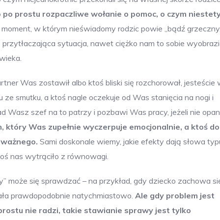
o po prostu rozpaczliwe wołanie o pomoc, o czym niestet
aki moment, w którym nieświadomy rodzic powie „bądź grzeczny
ie przytłaczająca sytuacja, nawet ciężko nam to sobie wyobrazi
wieka.
rtner Was zostawił albo ktoś bliski się rozchorował, jesteście
 ze smutku, a ktoś nagle oczekuje od Was stanięcia na nogi i
d Wasz szef na to patrzy i pozbawi Was pracy, jeżeli nie opan
, który Was zupełnie wyczerpuje emocjonalnie, a ktoś d
 ważnego.
Sami doskonale wiemy, jakie efekty dają słowa typ
 coś nas wytrąciło z równowagi.
y” może się sprawdzać – na przykład, gdy dziecko zachowa si
iała prawdopodobnie natychmiastowo.
Ale gdy problem jest
prostu nie radzi, takie stawianie sprawy jest tylko