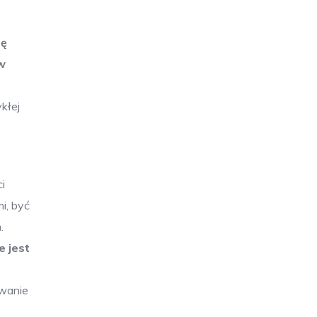
ię
w
kłej
i
i, być
m.
e jest
iwanie