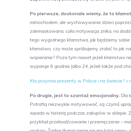
Po pierwsze, doskonale wiemy, że to kłams
mimochodem, ale wychowywanie dzieci poprzez 
zdemaskowana, cała motywacja znika, na dodatek
tego wygodnego kłamstwa, jak będziemy sobie
kłamstwo, czy może spróbujemy zrobić to jak na
wspieranie? Poza tym nawet jeżeli kłamstwo nie
wyparuje 6 grudnia (albo 24, jeżeli także pod c
Kto przynosi prezenty w Polsce i na świecie? >
Po drugie, jest to szantaż emocjonalny.
Dla k
Potrafią niezwykle motywować, są czymś upra
wpada w histerię podczas zakupów w sklepie. Za
przykład przebodźcowanie i przemęczenie – mal
spokoju. Żadne tłumaczenie nie ma tutaj sensu, 