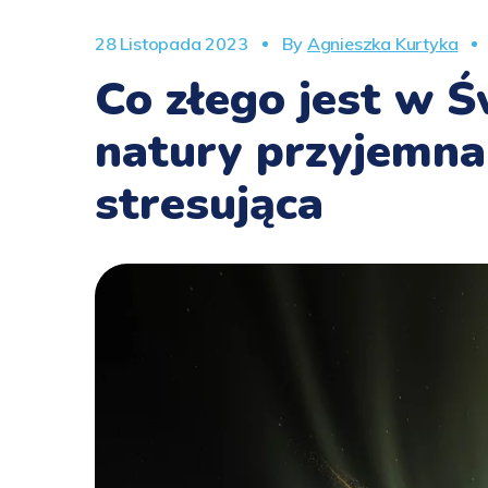
28 Listopada 2023
By
Agnieszka Kurtyka
Co złego jest w Ś
natury przyjemna
stresująca