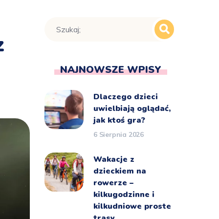
z
NAJNOWSZE WPISY
Dlaczego dzieci
uwielbiają oglądać,
jak ktoś gra?
6 Sierpnia 2026
Wakacje z
dzieckiem na
rowerze –
kilkugodzinne i
kilkudniowe proste
trasy