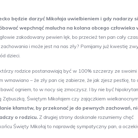
cko będzie darzyć Mikołaja uwielbieniem i gdy nadarzy s
róbować wepchnąć malucha na kolana obcego człowieka 
głowie zakodowany pewien lęk, bo przecież ten pan cały czas
e zachowania i może jest na nas zły? Pomijamy już kwestię zwy
d dzieci.
którzy rodzice postanawiają być w 100% szczerzy ze swoimi
m wmawiano – że zły pan cię zabierze, że jak zjesz pestkę, to c
bawić ogniem, to w nocy się zmoczysz. I by nie być hipokrytam
ką Zębuszką, Świętym Mikołajem czy zajączkiem wielkanocny
lanie kłamstw, by przekonać je do pewnych zachowań, ni
dczy o rodzicu.
Z drugiej strony doskonale rozumiemy chęć
 końcu Święty Mikołaj to naprawdę sympatyczny pan, a oczek