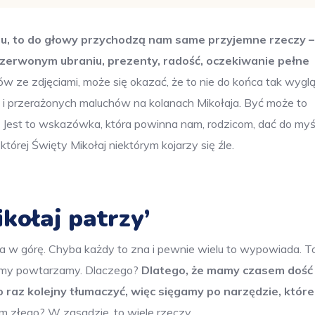
aju, to do głowy przychodzą nam same przyjemne rzeczy –
 czerwonym ubraniu, prezenty, radość, oczekiwanie pełne
w ze zdjęciami, może się okazać, że to nie do końca tak wygl
 i przerażonych maluchów na kolanach Mikołaja. Być może to
 Jest to wskazówka, która powinna nam, rodzicom, dać do myśl
órej Święty Mikołaj niektórym kojarzy się źle.
kołaj patrzy’
a w górę. Chyba każdy to zna i pewnie wielu to wypowiada. To
az my powtarzamy. Dlaczego?
Dlatego, że mamy czasem dość
 raz kolejny tłumaczyć, więc sięgamy po narzędzie, które
m złego? W zasadzie, to wiele rzeczy.