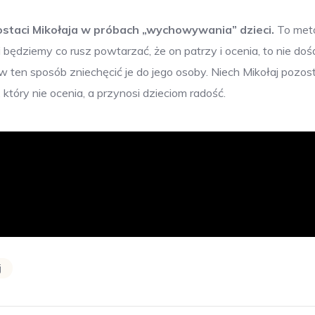
ostaci Mikołaja w próbach „wychowywania” dzieci.
To met
i będziemy co rusz powtarzać, że on patrzy i ocenia, to nie dość
ten sposób zniechęcić je do jego osoby. Niech Mikołaj pozos
tóry nie ocenia, a przynosi dzieciom radość.
j