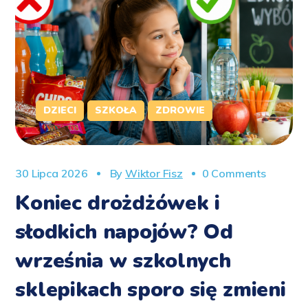
DZIECI
SZKOŁA
ZDROWIE
30 Lipca 2026
By
Wiktor Fisz
0 Comments
Koniec drożdżówek i
słodkich napojów? Od
września w szkolnych
sklepikach sporo się zmieni