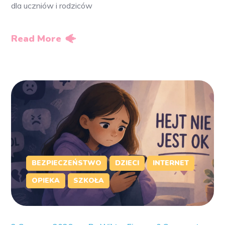
dla uczniów i rodziców
Read More
BEZPIECZEŃSTWO
DZIECI
INTERNET
OPIEKA
SZKOŁA