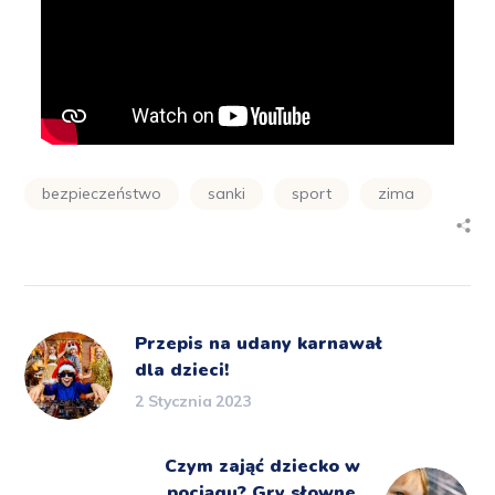
bezpieczeństwo
sanki
sport
zima
Przepis na udany karnawał
dla dzieci!
2 Stycznia 2023
Czym zająć dziecko w
pociągu? Gry słowne,