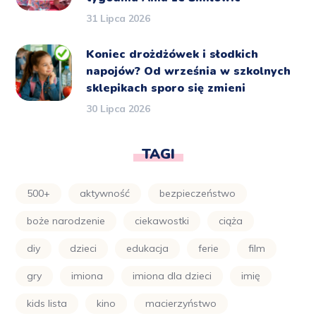
31 Lipca 2026
Koniec drożdżówek i słodkich
napojów? Od września w szkolnych
sklepikach sporo się zmieni
30 Lipca 2026
TAGI
500+
aktywność
bezpieczeństwo
boże narodzenie
ciekawostki
ciąża
diy
dzieci
edukacja
ferie
film
gry
imiona
imiona dla dzieci
imię
kids lista
kino
macierzyństwo