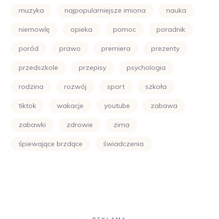
muzyka
najpopularniejsze imiona
nauka
niemowlę
opieka
pomoc
poradnik
poród
prawo
premiera
prezenty
przedszkole
przepisy
psychologia
rodzina
rozwój
sport
szkoła
tiktok
wakacje
youtube
zabawa
zabawki
zdrowie
zima
śpiewające brzdące
świadczenia