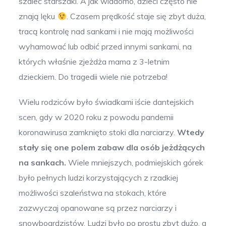
szaleć starszaki. A jak wiadomo, dzieci często nie
znają lęku
. Czasem prędkość staje się zbyt duża,
tracą kontrolę nad sankami i nie mają możliwości
wyhamować lub odbić przed innymi sankami, na
których właśnie zjeżdża mama z 3-letnim
dzieckiem. Do tragedii wiele nie potrzeba!
Wielu rodziców było świadkami iście dantejskich
scen, gdy w 2020 roku z powodu pandemii
koronawirusa zamknięto stoki dla narciarzy.
Wtedy
stały się one polem zabaw dla osób jeżdżących
na sankach.
Wiele mniejszych, podmiejskich górek
było pełnych ludzi korzystających z rzadkiej
możliwości szaleństwa na stokach, które
zazwyczaj opanowane są przez narciarzy i
snowboardzistów. Ludzi było po prostu zbyt dużo, a