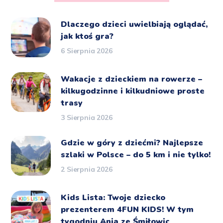
Dlaczego dzieci uwielbiają oglądać,
jak ktoś gra?
6 Sierpnia 2026
Wakacje z dzieckiem na rowerze –
kilkugodzinne i kilkudniowe proste
trasy
3 Sierpnia 2026
Gdzie w góry z dziećmi? Najlepsze
szlaki w Polsce – do 5 km i nie tylko!
2 Sierpnia 2026
Kids Lista: Twoje dziecko
prezenterem 4FUN KIDS! W tym
tygodniu Ania ze Śmiłowic