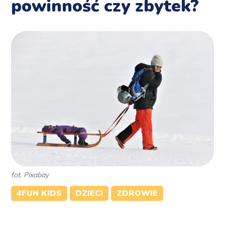
powinność czy zbytek?
fot. Pixabay
4FUN KIDS
DZIECI
ZDROWIE