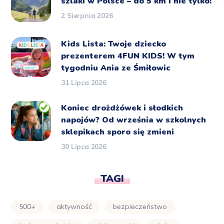
szlaki w Polsce – do 5 km i nie tylko!
2 Sierpnia 2026
Kids Lista: Twoje dziecko
prezenterem 4FUN KIDS! W tym
tygodniu Ania ze Śmiłowic
31 Lipca 2026
Koniec drożdżówek i słodkich
napojów? Od września w szkolnych
sklepikach sporo się zmieni
30 Lipca 2026
TAGI
500+
aktywność
bezpieczeństwo