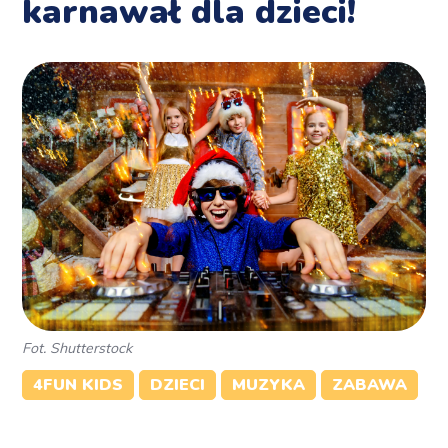
karnawał dla dzieci!
Fot. Shutterstock
4FUN KIDS
DZIECI
MUZYKA
ZABAWA