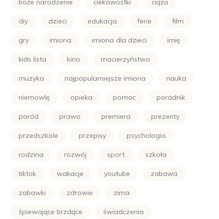
boże narodzenie
ciekawostki
ciąża
diy
dzieci
edukacja
ferie
film
gry
imiona
imiona dla dzieci
imię
kids lista
kino
macierzyństwo
muzyka
najpopularniejsze imiona
nauka
niemowlę
opieka
pomoc
poradnik
poród
prawo
premiera
prezenty
przedszkole
przepisy
psychologia
rodzina
rozwój
sport
szkoła
tiktok
wakacje
youtube
zabawa
zabawki
zdrowie
zima
śpiewające brzdące
świadczenia