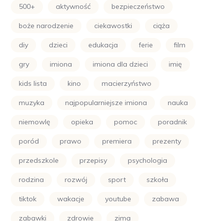
500+
aktywność
bezpieczeństwo
boże narodzenie
ciekawostki
ciąża
diy
dzieci
edukacja
ferie
film
gry
imiona
imiona dla dzieci
imię
kids lista
kino
macierzyństwo
muzyka
najpopularniejsze imiona
nauka
niemowlę
opieka
pomoc
poradnik
poród
prawo
premiera
prezenty
przedszkole
przepisy
psychologia
rodzina
rozwój
sport
szkoła
tiktok
wakacje
youtube
zabawa
zabawki
zdrowie
zima