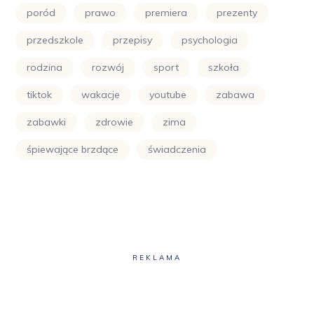
poród
prawo
premiera
prezenty
przedszkole
przepisy
psychologia
rodzina
rozwój
sport
szkoła
tiktok
wakacje
youtube
zabawa
zabawki
zdrowie
zima
śpiewające brzdące
świadczenia
REKLAMA