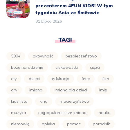
prezenterem 4FUN KIDS! W tym
tygodniu Ania ze Śmiłowic
31 Lipca 2026
TAGI
500+
aktywność
bezpieczeństwo
boże narodzenie
ciekawostki
ciąża
diy
dzieci
edukacja
ferie
film
gry
imiona
imiona dla dzieci
imię
kids lista
kino
macierzyństwo
muzyka
najpopularniejsze imiona
nauka
niemowlę
opieka
pomoc
poradnik