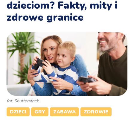
dzieciom? Fakty, mity i
zdrowe granice
fot. Shutterstock
DZIECI
GRY
ZABAWA
ZDROWIE