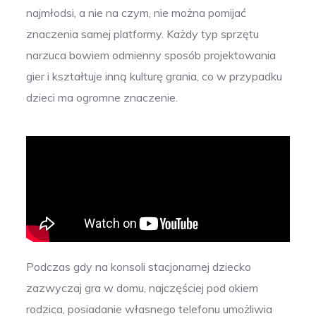
najmłodsi, a nie na czym, nie można pomijać
znaczenia samej platformy. Każdy typ sprzętu
narzuca bowiem odmienny sposób projektowania
gier i kształtuje inną kulturę grania, co w przypadku
dzieci ma ogromne znaczenie.
Podczas gdy na konsoli stacjonarnej dziecko
zazwyczaj gra w domu, najczęściej pod okiem
rodzica, posiadanie własnego telefonu umożliwia