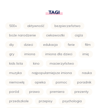
TAGI
500+
aktywność
bezpieczeństwo
boże narodzenie
ciekawostki
ciąża
diy
dzieci
edukacja
ferie
film
gry
imiona
imiona dla dzieci
imię
kids lista
kino
macierzyństwo
muzyka
najpopularniejsze imiona
nauka
niemowlę
opieka
pomoc
poradnik
poród
prawo
premiera
prezenty
przedszkole
przepisy
psychologia