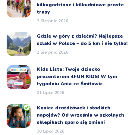
kilkugodzinne i kilkudniowe proste
trasy
3 Sierpnia 2026
Gdzie w góry z dziećmi? Najlepsze
szlaki w Polsce – do 5 km i nie tylko!
2 Sierpnia 2026
Kids Lista: Twoje dziecko
prezenterem 4FUN KIDS! W tym
tygodniu Ania ze Śmiłowic
31 Lipca 2026
Koniec drożdżówek i słodkich
napojów? Od września w szkolnych
sklepikach sporo się zmieni
30 Lipca 2026