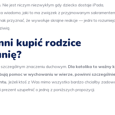
h. Nie jest niczym niezwykłym gdy dziecko dostaje iPada,
ca wiadomo, jaki to ma związek z przyjmowanym sakramentem
dnak przyznać, że wywołuje skrajne reakcje — jedni to rozumieją
ziwią.
nni kupić rodzice
unię?
o szczególnym znaczeniu duchowym.
Dla katolika to ważny k
lubują pomoc w wychowaniu w wierze, powinni szczególni
ntu.
Jeżeli ktoś z Was mimo wszystko bardzo chciałby zadowo
prezent uzupełnić o jedną z poniższych propozycji.