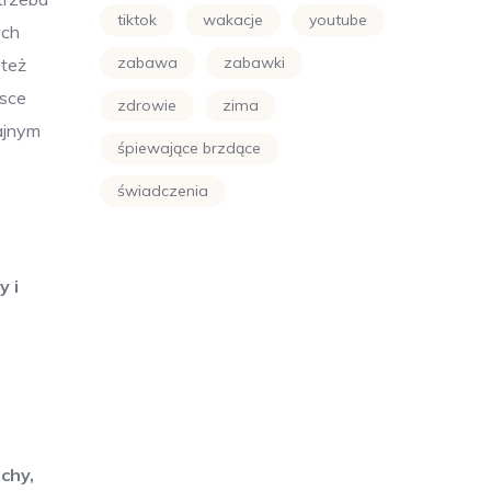
tiktok
wakacje
youtube
ych
zabawa
zabawki
 też
jsce
zdrowie
zima
ajnym
śpiewające brzdące
świadczenia
y i
y
achy,