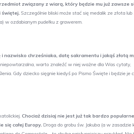
przedmiot związany z wiarą, który będzie mu już zawsze sł
 świętej.
Szczególnie bliski może stać się medalik ze złota lub
ątka) w ozdabianym pudełku z grawerem.
 i nazwisko chrześniaka, datę sakramentu i jakąś złotą m
 niepowtarzalna, warto znaleźć w niej ważne dla Was cytaty,
lenia. Gdy dziecko sięgnie kiedyś po Pismo Święte i będzie je 
tolickiej.
Chociaż dzisiaj nie jest już tak bardzo popularn
 się całej Europy.
Droga do grobu św. Jakuba (a w zasadzie ki
tiago de Compostela – to chyba najsłynniejszy przykład. Nie 