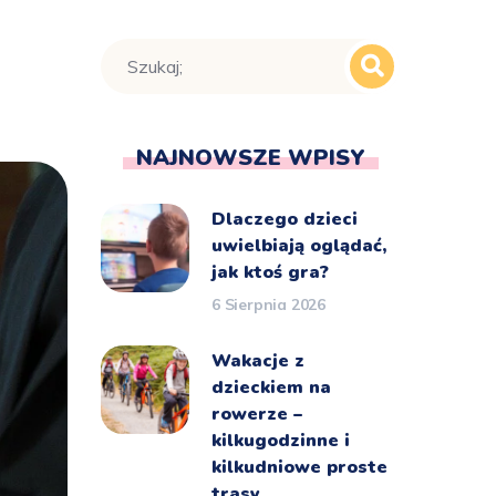
NAJNOWSZE WPISY
Dlaczego dzieci
uwielbiają oglądać,
jak ktoś gra?
6 Sierpnia 2026
Wakacje z
dzieckiem na
rowerze –
kilkugodzinne i
kilkudniowe proste
trasy