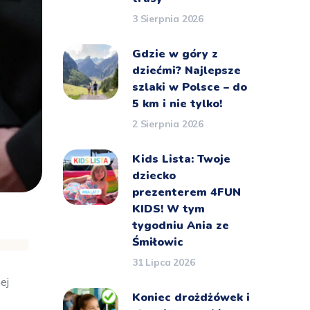
3 Sierpnia 2026
Gdzie w góry z
dziećmi? Najlepsze
szlaki w Polsce – do
5 km i nie tylko!
2 Sierpnia 2026
Kids Lista: Twoje
dziecko
prezenterem 4FUN
KIDS! W tym
tygodniu Ania ze
Śmiłowic
31 Lipca 2026
ej
Koniec drożdżówek i