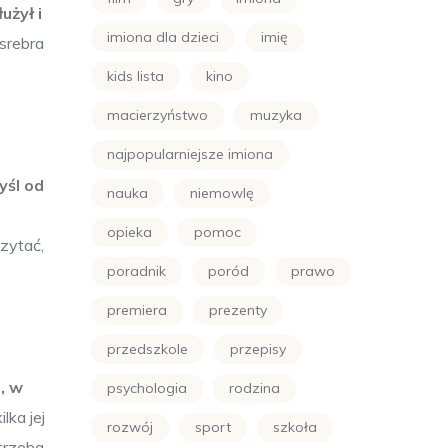
użył i
imiona dla dzieci
imię
 srebra
kids lista
kino
macierzyństwo
muzyka
najpopularniejsze imiona
yśl od
nauka
niemowlę
opieka
pomoc
czytać,
poradnik
poród
prawo
premiera
prezenty
przedszkole
przepisy
e, w
psychologia
rodzina
lka jej
rozwój
sport
szkoła
trzeba