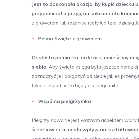
Jest to doskonała okazja, by kupić dziecku 
przypominał o przyjęciu sakramentu komunii
z grawerem, lub różaniec (cały lub tzw. dziesi
Pismo Święte z grawerem
Osobista pamiątka, na której umieścimy imię
siebie.
Aby święta księga była jeszcze bardziej
zaznaczyć je i dołączyć od siebie jakieś przemyś
takie niespodzianki będą dla niego miłe.
Wspólna pielgrzymka
Pielgrzymowanie jest ważnym aspektem wiary ka
średniowieczu miało wpływ na kształtowanie
wariantów, z każdego zakątka kontynentu) – San