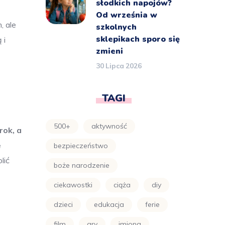
słodkich napojów?
Od września w
, ale
szkolnych
sklepikach sporo się
 i
zmieni
30 Lipca 2026
TAGI
500+
aktywność
rok, a
e
bezpieczeństwo
lić
boże narodzenie
ciekawostki
ciąża
diy
dzieci
edukacja
ferie
film
gry
imiona