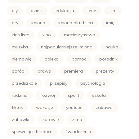
diy
dzieci
edukacja
ferie
film
gry
imiona
imiona dla dzieci
imię
kids lista
kino
macierzyństwo
muzyka
najpopularniejsze imiona
nauka
niemowlę
opieka
pomoc
poradnik
poród
prawo
premiera
prezenty
przedszkole
przepisy
psychologia
rodzina
rozwój
sport
szkoła
tiktok
wakacje
youtube
zabawa
zabawki
zdrowie
zima
śpiewające brzdące
świadczenia