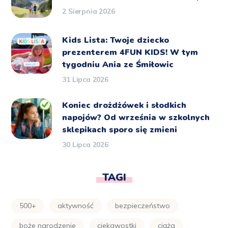
2 Sierpnia 2026
Kids Lista: Twoje dziecko
prezenterem 4FUN KIDS! W tym
tygodniu Ania ze Śmiłowic
31 Lipca 2026
Koniec drożdżówek i słodkich
napojów? Od września w szkolnych
sklepikach sporo się zmieni
30 Lipca 2026
TAGI
500+
aktywność
bezpieczeństwo
boże narodzenie
ciekawostki
ciąża