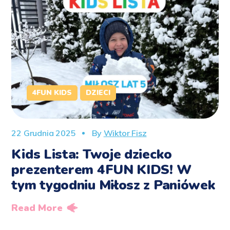
4FUN KIDS
DZIECI
22 Grudnia 2025
By
Wiktor Fisz
Kids Lista: Twoje dziecko
prezenterem 4FUN KIDS! W
tym tygodniu Miłosz z Paniówek
Read More