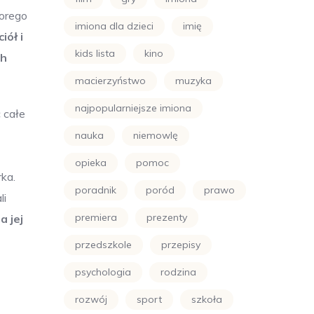
horego
imiona dla dzieci
imię
iół i
kids lista
kino
ch
macierzyństwo
muzyka
najpopularniejsze imiona
 całe
nauka
niemowlę
3
opieka
pomoc
ka.
poradnik
poród
prawo
li
premiera
prezenty
a jej
przedszkole
przepisy
psychologia
rodzina
rozwój
sport
szkoła