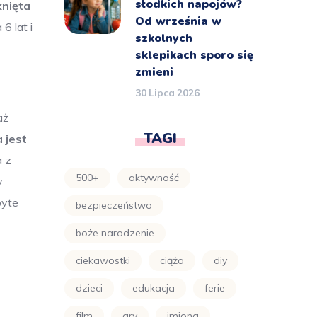
słodkich napojów?
knięta
Od września w
6 lat i
szkolnych
sklepikach sporo się
zmieni
30 Lipca 2026
aż
TAGI
 jest
 z
500+
aktywność
y
byte
bezpieczeństwo
boże narodzenie
ciekawostki
ciąża
diy
dzieci
edukacja
ferie
film
gry
imiona