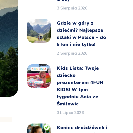
3 Sierpnia 2026
Gdzie w góry z
dziećmi? Najlepsze
szlaki w Polsce – do
5 km i nie tylko!
2 Sierpnia 2026
Kids Lista: Twoje
dziecko
prezenterem 4FUN
KIDS! W tym
tygodniu Ania ze
Śmiłowic
31 Lipca 2026
Koniec drożdżówek i