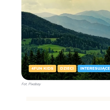
4FUN KIDS
DZIECI
INTERESUJĄCE
Fot. Pixabay