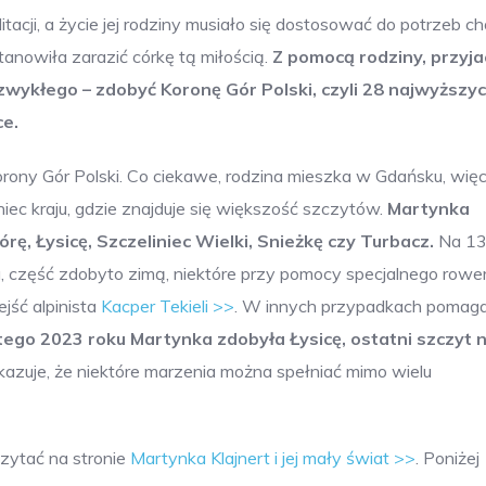
tacji, a życie jej rodziny musiało się dostosować do potrzeb c
anowiła zarazić córkę tą miłością.
Z pomocą rodziny, przyjac
zwykłego – zdobyć Koronę Gór Polski, czyli 28 najwyższy
ce.
orony Gór Polski. Co ciekawe, rodzina mieszka w Gdańsku, więc
ec kraju, gdzie znajduje się większość szczytów.
Martynka
ę, Łysicę, Szczeliniec Wielki, Snieżkę czy Turbacz.
Na 1
 część zdobyto zimą, niektóre przy pomocy specjalnego rower
jść alpinista
Kacper Tekieli >>
. W innych przypadkach pomaga
tego 2023 roku Martynka zdobyła Łysicę, ostatni szczyt n
okazuje, że niektóre marzenia można spełniać mimo wielu
zytać na stronie
Martynka Klajnert i jej mały świat >>
. Poniżej