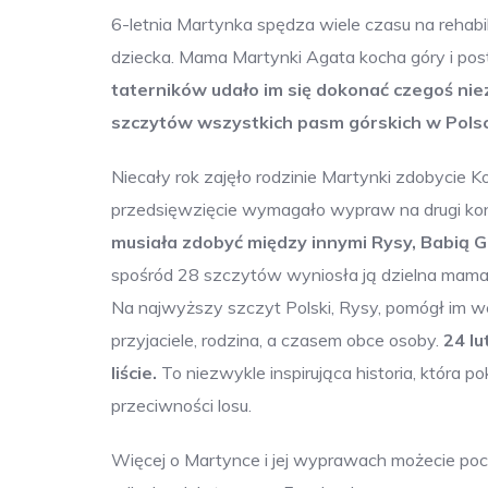
6-letnia Martynka spędza wiele czasu na rehabili
dziecka. Mama Martynki Agata kocha góry i post
taterników udało im się dokonać czegoś nie
szczytów wszystkich pasm górskich w Pols
Niecały rok zajęło rodzinie Martynki zdobycie K
przedsięwzięcie wymagało wypraw na drugi koni
musiała zdobyć między innymi Rysy, Babią Gór
spośród 28 szczytów wyniosła ją dzielna mama,
Na najwyższy szczyt Polski, Rysy, pomógł im we
przyjaciele, rodzina, a czasem obce osoby.
24 lu
liście.
To niezwykle inspirująca historia, która p
przeciwności losu.
Więcej o Martynce i jej wyprawach możecie poc