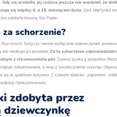
ą.
Gdy się urodziła, jej rodzice jeszcze nie wiedzieli, że dot
zuje się między 6. a 18. miesiącem życia.
Dziś Martynka ma 
óra zdobyła Koronę Gór Polski.
 za schorzenie?
i fizycznych. Dotyczy niemal wyłącznie dziewczynek, poniew
 lub niedługo po porodzie.
Za to schorzenie odpowiedzialna
 jednym z chromosomów płci.
Dziewczynka z zespołem Retta
następuje zahamowanie, a wręcz uwstecznienie rozwoju. Objaw
je się w spektrum autyzmu. Z czasem dziecko „zapomina” zdo
nikacji i funkcjonowaniu.
i zdobyta przez
 dziewczynkę