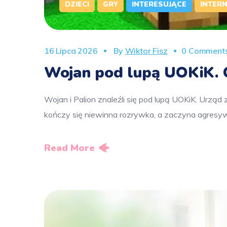
DZIECI
GRY
INTERESUJĄCE
INTER
16 Lipca 2026
By
Wiktor Fisz
0 Comment
Wojan pod lupą UOKiK. Ch
Wojan i Palion znaleźli się pod lupą UOKiK. Urzą
kończy się niewinna rozrywka, a zaczyna agresy
Read More