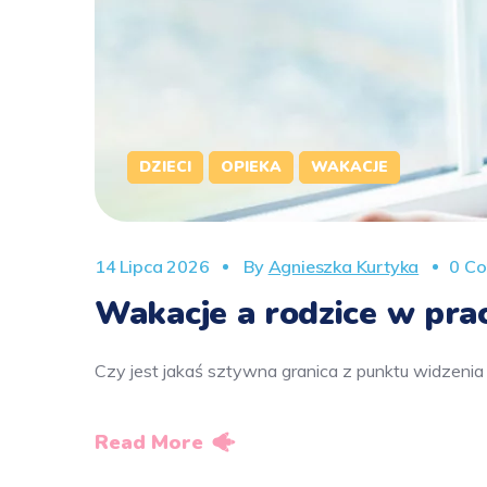
DZIECI
OPIEKA
WAKACJE
14 Lipca 2026
By
Agnieszka Kurtyka
0 C
Wakacje a rodzice w pra
Czy jest jakaś sztywna granica z punktu widzeni
Read More