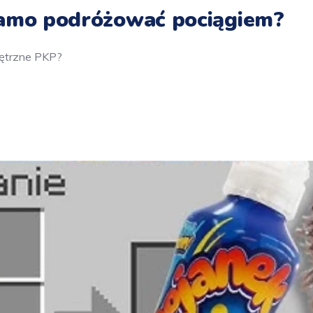
samo podróżować pociągiem?
nętrzne PKP?