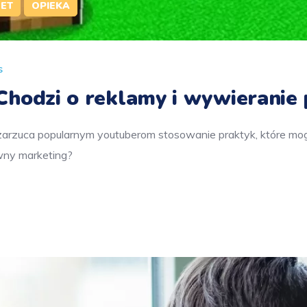
NET
OPIEKA
s
odzi o reklamy i wywieranie pr
d zarzuca popularnym youtuberom stosowanie praktyk, które mo
wny marketing?