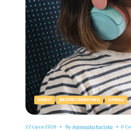
DZIECI
BEZPIECZEŃSTWO
OPIEKA
22 Lipca 2026
By
Agnieszka Kurtyka
0 C