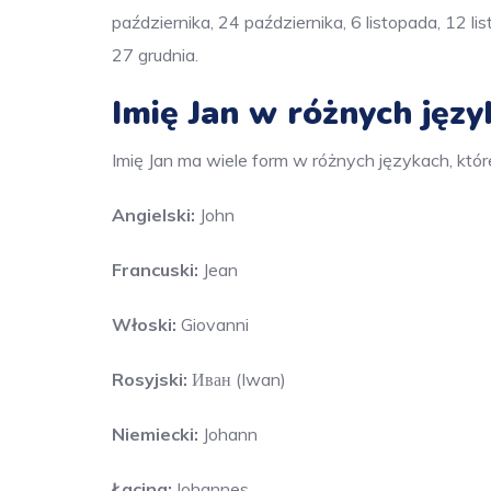
października, 24 października, 6 listopada, 12 lis
27 grudnia.
Imię Jan w różnych jęz
Imię Jan ma wiele form w różnych językach, któr
Angielski:
John
Francuski:
Jean
Włoski:
Giovanni
Rosyjski:
Иван (Iwan)
Niemiecki:
Johann
Łacina:
Iohannes