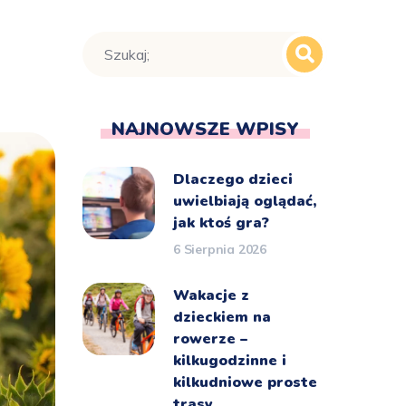
NAJNOWSZE WPISY
Dlaczego dzieci
uwielbiają oglądać,
jak ktoś gra?
6 Sierpnia 2026
Wakacje z
dzieckiem na
rowerze –
kilkugodzinne i
kilkudniowe proste
trasy