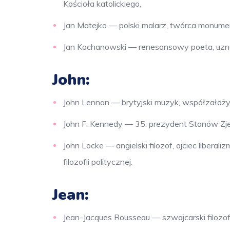
Kościoła katolickiego,
Jan Matejko — polski malarz, twórca monumen
Jan Kochanowski — renesansowy poeta, uznaw
John:
John Lennon — brytyjski muzyk, współzałożyc
John F. Kennedy — 35. prezydent Stanów Zje
John Locke — angielski filozof, ojciec liber
filozofii politycznej.
Jean:
Jean-Jacques Rousseau — szwajcarski filozof i