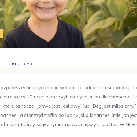
REKLAMA
j rozpowszechnionych imion w kulturze judeochrześcijańskiej. T
najduje się w 10 najcześciej wybieranych imion dla chłopców. “J
oánnes), a stamtąd trafiło do łaciny jako Iohannes. Imię Jan jes
stoła Jana, którzy są jednymi z najważniejszych postaci w No