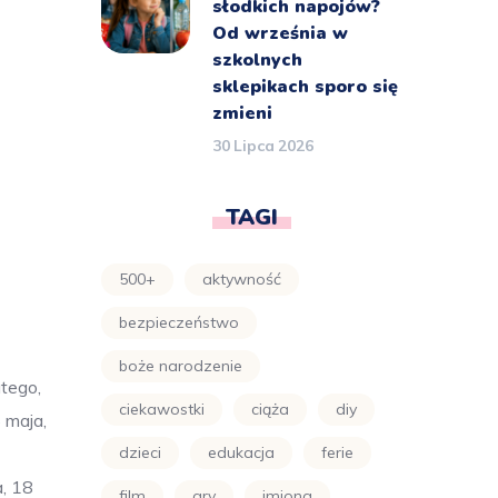
słodkich napojów?
Od września w
szkolnych
sklepikach sporo się
zmieni
30 Lipca 2026
TAGI
500+
aktywność
bezpieczeństwo
boże narodzenie
utego,
ciekawostki
ciąża
diy
 maja,
dzieci
edukacja
ferie
a, 18
film
gry
imiona