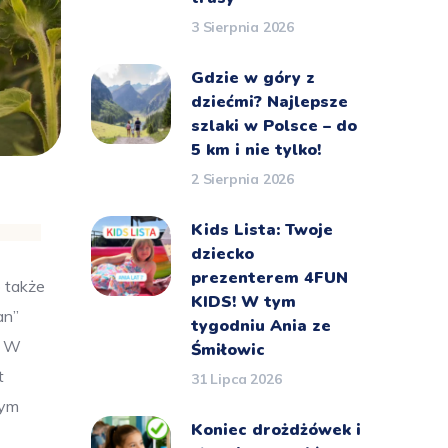
3 Sierpnia 2026
Gdzie w góry z
dziećmi? Najlepsze
szlaki w Polsce – do
5 km i nie tylko!
2 Sierpnia 2026
Kids Lista: Twoje
dziecko
prezenterem 4FUN
o także
KIDS! W tym
an”
tygodniu Ania ze
Śmiłowic
t
31 Lipca 2026
wym
Koniec drożdżówek i