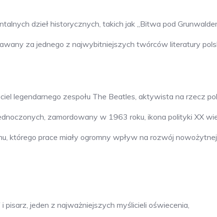
talnych dzieł historycznych, takich jak „Bitwa pod Grunwalde
any za jednego z najwybitniejszych twórców literatury polsk
iel legendarnego zespołu The Beatles, aktywista na rzecz pok
dnoczonych, zamordowany w 1963 roku, ikona polityki XX wie
alizmu, którego prace miały ogromny wpływ na rozwój nowożytnej
 pisarz, jeden z najważniejszych myślicieli oświecenia,