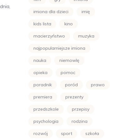
dnia,
imiona dla dzieci
imię
kids lista
kino
macierzyństwo
muzyka
najpopularniejsze imiona
nauka
niemowlę
opieka
pomoc
poradnik
poród
prawo
premiera
prezenty
przedszkole
przepisy
psychologia
rodzina
rozwój
sport
szkoła