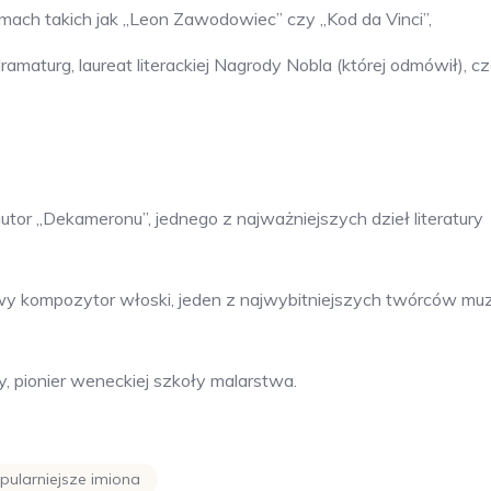
ilmach takich jak „Leon Zawodowiec” czy „Kod da Vinci”,
 dramaturg, laureat literackiej Nagrody Nobla (której odmówił), 
autor „Dekameronu”, jednego z najważniejszych dzieł literatury
owy kompozytor włoski, jeden z najwybitniejszych twórców mu
, pionier weneckiej szkoły malarstwa.
pularniejsze imiona