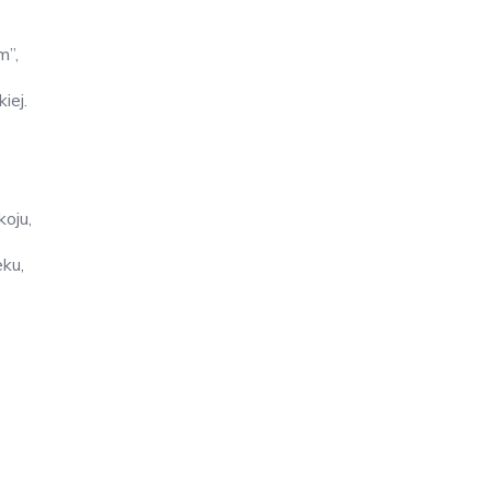
m”,
iej.
oju,
ku,