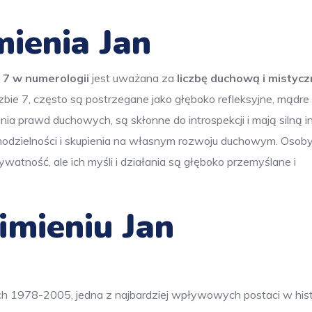
ienia Jan
 7 w numerologii
jest uważana za
liczbę duchową i mistyc
zbie 7, często są postrzegane jako głęboko refleksyjne, mądre 
a prawd duchowych, są skłonne do introspekcji i mają silną int
samodzielności i skupienia na własnym rozwoju duchowym. Osoby
atność, ale ich myśli i działania są głęboko przemyślane i
imieniu Jan
ach 1978-2005, jedna z najbardziej wpływowych postaci w histo