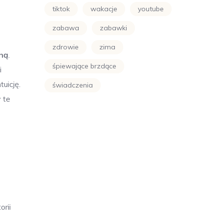
tiktok
wakacje
youtube
zabawa
zabawki
zdrowie
zima
zną
.
śpiewające brzdące
i
uicję.
świadczenia
 te
rii