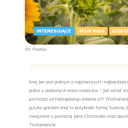
INTERESUJĄCE
4FUN KIDS
DZIECI
fot. Pixabay
Imię Jan jest jednym z najstarszych i najbardzie
jedno z ulubionych imion rodziców – Jaś od lat z
pochodzi od hebrajskiego imienia יוחנן (Yochanan), które oznacza “Jahwe jest łaskawy” lub “Bóg jest miłosierny”. W
języku greckim imię to przybrało formę Ἰωάννης (I
związane z postacią Jana Chrzciciela oraz apo
Testamencie.