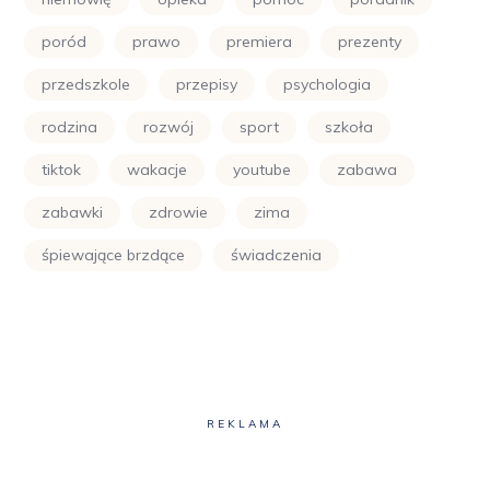
poród
prawo
premiera
prezenty
przedszkole
przepisy
psychologia
rodzina
rozwój
sport
szkoła
tiktok
wakacje
youtube
zabawa
zabawki
zdrowie
zima
śpiewające brzdące
świadczenia
REKLAMA