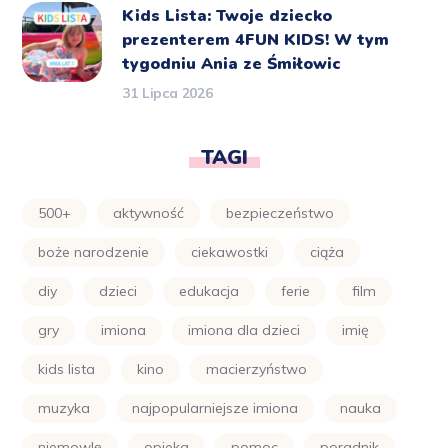
Kids Lista: Twoje dziecko
prezenterem 4FUN KIDS! W tym
tygodniu Ania ze Śmiłowic
31 Lipca 2026
TAGI
500+
aktywność
bezpieczeństwo
boże narodzenie
ciekawostki
ciąża
diy
dzieci
edukacja
ferie
film
gry
imiona
imiona dla dzieci
imię
kids lista
kino
macierzyństwo
muzyka
najpopularniejsze imiona
nauka
niemowlę
opieka
pomoc
poradnik