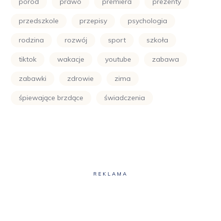
poród
prawo
premiera
prezenty
przedszkole
przepisy
psychologia
rodzina
rozwój
sport
szkoła
tiktok
wakacje
youtube
zabawa
zabawki
zdrowie
zima
śpiewające brzdące
świadczenia
REKLAMA