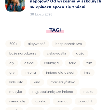
napojów? Od września w szkolnych
sklepikach sporo się zmieni
30 Lipca 2026
TAGI
500+
aktywność
bezpieczeństwo
boże narodzenie
ciekawostki
ciąża
diy
dzieci
edukacja
ferie
film
gry
imiona
imiona dla dzieci
imię
kids lista
kino
macierzyństwo
muzyka
najpopularniejsze imiona
nauka
niemowlę
opieka
pomoc
poradnik