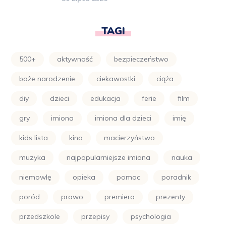
TAGI
500+
aktywność
bezpieczeństwo
boże narodzenie
ciekawostki
ciąża
diy
dzieci
edukacja
ferie
film
gry
imiona
imiona dla dzieci
imię
kids lista
kino
macierzyństwo
muzyka
najpopularniejsze imiona
nauka
niemowlę
opieka
pomoc
poradnik
poród
prawo
premiera
prezenty
przedszkole
przepisy
psychologia