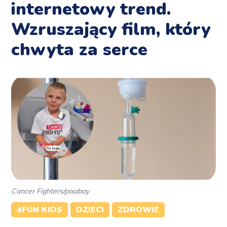
internetowy trend.
Wzruszający film, który
chwyta za serce
Cancer Fighters/pixabay
4FUN KIDS
DZIECI
ZDROWIE