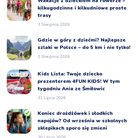
Wakacje z dzieckiem na rowerze –
kilkugodzinne i kilkudniowe proste
trasy
3 Sierpnia 2026
Gdzie w góry z dziećmi? Najlepsze
szlaki w Polsce – do 5 km i nie tylko!
2 Sierpnia 2026
Kids Lista: Twoje dziecko
prezenterem 4FUN KIDS! W tym
tygodniu Ania ze Śmiłowic
31 Lipca 2026
Koniec drożdżówek i słodkich
napojów? Od września w szkolnych
sklepikach sporo się zmieni
30 Lipca 2026