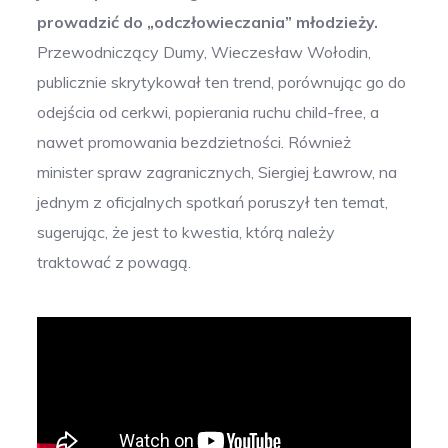
prowadzić do „odczłowieczania” młodzieży.
Przewodniczący Dumy, Wieczesław Wołodin,
publicznie skrytykował ten trend, porównując go do
odejścia od cerkwi, popierania ruchu child-free, a
nawet promowania bezdzietności. Również
minister spraw zagranicznych, Siergiej Ławrow, na
jednym z oficjalnych spotkań poruszył ten temat,
sugerując, że jest to kwestia, którą należy
traktować z powagą.