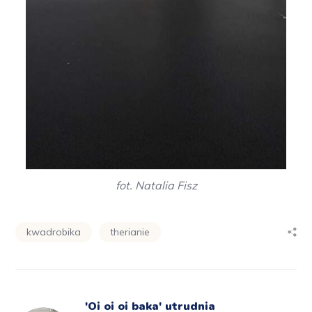
fot. Natalia Fisz
kwadrobika
therianie
'Oi oi oi baka' utrudnia