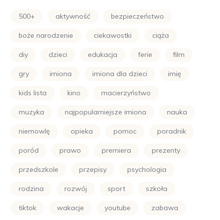
500+
aktywność
bezpieczeństwo
boże narodzenie
ciekawostki
ciąża
diy
dzieci
edukacja
ferie
film
gry
imiona
imiona dla dzieci
imię
kids lista
kino
macierzyństwo
muzyka
najpopularniejsze imiona
nauka
niemowlę
opieka
pomoc
poradnik
poród
prawo
premiera
prezenty
przedszkole
przepisy
psychologia
rodzina
rozwój
sport
szkoła
tiktok
wakacje
youtube
zabawa