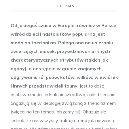
REKLAMA
Od jakiegoś czasu w Europie, również w Polsce,
wśród dzieci i nastolatków popularna jest
moda na therianizm.
Polega ona na ubieraniu
zwierzęcych masek, przywdziewaniu innych
charakterystycznych atrybutów (takich jak
ogony), a następnie w grupie znajomych,
odgrywaniu ról psów, kotów, wilków, wiewiórek
i innych przedstawicieli fauny
. Jest to dość
osobliwa moda, jednak nieszkodliwa, o ile dzieci nie
angażują się w ideologię związaną z therianizmem
(więcej na ten tematu piszemy
tu
). Okazuje się
jednak, że nie wszyscy traktują trend jak niewinną
zabawę. Niektórzy postanowili surowo karać każdy