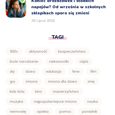
Koniec drożdżówek i słodkich
napojów? Od września w szkolnych
sklepikach sporo się zmieni
30 Lipca 2026
TAGI
500+
aktywność
bezpieczeństwo
boże narodzenie
ciekawostki
ciąża
diy
dzieci
edukacja
ferie
film
gry
imiona
imiona dla dzieci
imię
kids lista
kino
macierzyństwo
muzyka
najpopularniejsze imiona
nauka
niemowlę
opieka
pomoc
poradnik