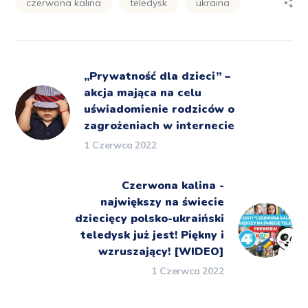
czerwona kalina
teledysk
ukraina
„Prywatność dla dzieci” –
akcja mająca na celu
uświadomienie rodziców o
zagrożeniach w internecie
1 Czerwca 2022
Czerwona kalina -
największy na świecie
dziecięcy polsko-ukraiński
teledysk już jest! Piękny i
wzruszający! [WIDEO]
1 Czerwca 2022