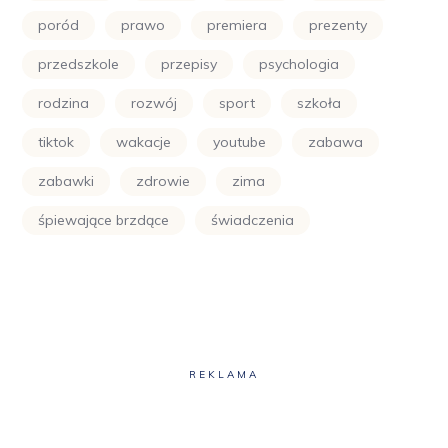
poród
prawo
premiera
prezenty
przedszkole
przepisy
psychologia
rodzina
rozwój
sport
szkoła
tiktok
wakacje
youtube
zabawa
zabawki
zdrowie
zima
śpiewające brzdące
świadczenia
REKLAMA