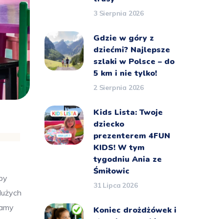
3 Sierpnia 2026
Gdzie w góry z
dziećmi? Najlepsze
szlaki w Polsce – do
5 km i nie tylko!
2 Sierpnia 2026
Kids Lista: Twoje
dziecko
prezenterem 4FUN
KIDS! W tym
tygodniu Ania ze
Śmiłowic
by
31 Lipca 2026
dużych
ramy
Koniec drożdżówek i