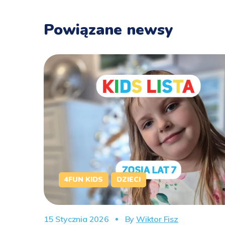
Powiązane newsy
4FUN KIDS
DZIECI
15 Stycznia 2026
By
Wiktor Fisz