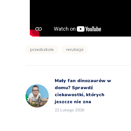
przedszkole
rerutacja
Mały fan dinozaurów w
domu? Sprawdź
ciekawostki, których
jeszcze nie zna
22 Lutego 2026