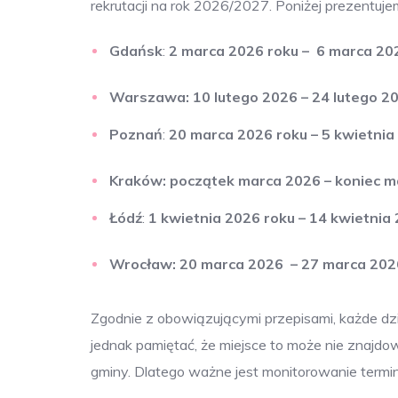
rekrutacji na rok 2026/2027. Poniżej prezentuje
Gdańsk
:
2
marca 2026 roku –
6
marca 202
Warszawa: 10 lutego 2026 – 24 lutego 20
Poznań
:
20
marca 2026 roku – 5 kwietnia 
Kraków: początek marca 2026 – koniec mar
Łódź
:
1
kwietnia 2026 roku – 14
kwietnia 
Wrocław: 20 marca 2026 – 27 marca 2026
ChatGPT
Zgodnie z obowiązującymi przepisami, każde dz
powiedz
Wrocław:
Kraków
Zasady
jednak pamiętać, że miejsce to może nie znajdo
przyjmowania
gminy. Dlatego ważne jest monitorowanie termin
dzieci