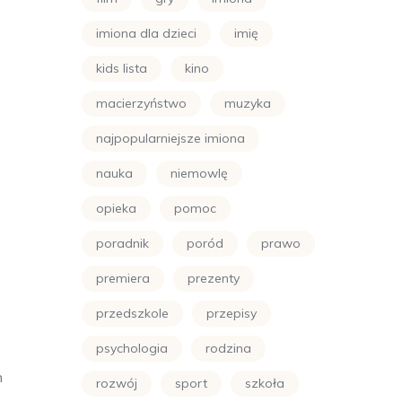
imiona dla dzieci
imię
kids lista
kino
macierzyństwo
muzyka
najpopularniejsze imiona
nauka
niemowlę
opieka
pomoc
poradnik
poród
prawo
premiera
prezenty
przedszkole
przepisy
psychologia
rodzina
h
rozwój
sport
szkoła