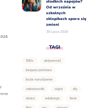
słodkich napojów?
Od września w
szkolnych
sklepikach sporo się
zmieni
30 Lipca 2026
2026
TAGI
500+
aktywność
bezpieczeństwo
boże narodzenie
ży
ciekawostki
ciąża
diy
renie
dzieci
edukacja
ferie
film
gry
imiona