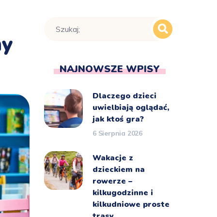
ny
NAJNOWSZE WPISY
Dlaczego dzieci
uwielbiają oglądać,
jak ktoś gra?
6 Sierpnia 2026
Wakacje z
dzieckiem na
rowerze –
kilkugodzinne i
kilkudniowe proste
trasy