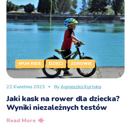
4FUN KIDS
DZIECI
ZDROWIE
22 Kwietnia 2023
By
Agnieszka Kurtyka
Jaki kask na rower dla dziecka?
Wyniki niezależnych testów
Read More