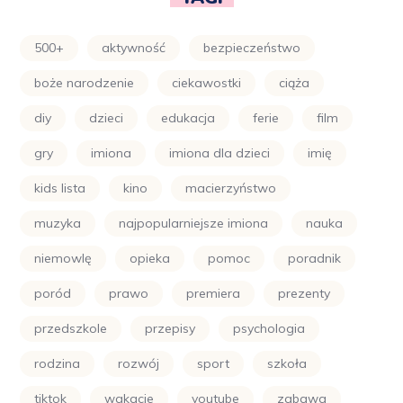
500+
aktywność
bezpieczeństwo
boże narodzenie
ciekawostki
ciąża
diy
dzieci
edukacja
ferie
film
gry
imiona
imiona dla dzieci
imię
kids lista
kino
macierzyństwo
muzyka
najpopularniejsze imiona
nauka
niemowlę
opieka
pomoc
poradnik
poród
prawo
premiera
prezenty
przedszkole
przepisy
psychologia
rodzina
rozwój
sport
szkoła
tiktok
wakacje
youtube
zabawa