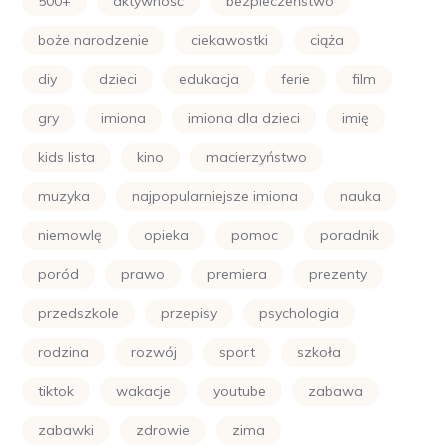
500+
aktywność
bezpieczeństwo
boże narodzenie
ciekawostki
ciąża
diy
dzieci
edukacja
ferie
film
gry
imiona
imiona dla dzieci
imię
kids lista
kino
macierzyństwo
muzyka
najpopularniejsze imiona
nauka
niemowlę
opieka
pomoc
poradnik
poród
prawo
premiera
prezenty
przedszkole
przepisy
psychologia
rodzina
rozwój
sport
szkoła
tiktok
wakacje
youtube
zabawa
zabawki
zdrowie
zima