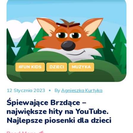
4FUN KIDS
DZIECI
MUZYKA
12 Stycznia 2023
By
Agnieszka Kurtyka
Śpiewające Brzdące –
największe hity na YouTube.
Najlepsze piosenki dla dzieci