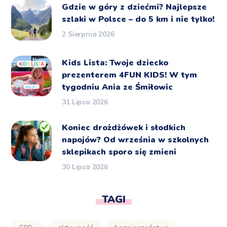
Gdzie w góry z dziećmi? Najlepsze
szlaki w Polsce – do 5 km i nie tylko!
2 Sierpnia 2026
Kids Lista: Twoje dziecko
prezenterem 4FUN KIDS! W tym
tygodniu Ania ze Śmiłowic
31 Lipca 2026
Koniec drożdżówek i słodkich
napojów? Od września w szkolnych
sklepikach sporo się zmieni
30 Lipca 2026
TAGI