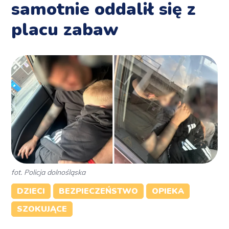
samotnie oddalił się z
placu zabaw
fot. Policja dolnośląska
DZIECI
BEZPIECZEŃSTWO
OPIEKA
SZOKUJĄCE