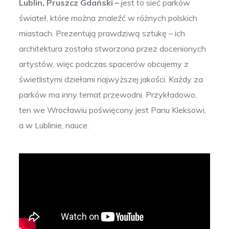
Lublin, Pruszcz Gdański –
jest to sieć parków
świateł, które można znaleźć w różnych polskich
miastach. Prezentują prawdziwą sztukę – ich
architektura została stworzona przez docenionych
artystów, więc podczas spacerów obcujemy z
świetlistymi dziełami najwyższej jakości. Każdy za
parków ma inny temat przewodni. Przykładowo,
ten we Wrocławiu poświęcony jest Panu Kleksowi,
a w Lublinie, nauce.