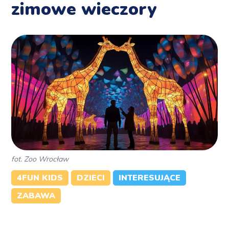
zimowe wieczory
fot. Zoo Wrocław
4FUN KIDS
DZIECI
INTERESUJĄCE
ZABAWA