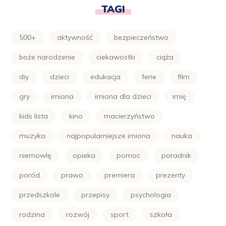
TAGI
500+
aktywność
bezpieczeństwo
boże narodzenie
ciekawostki
ciąża
diy
dzieci
edukacja
ferie
film
gry
imiona
imiona dla dzieci
imię
kids lista
kino
macierzyństwo
muzyka
najpopularniejsze imiona
nauka
niemowlę
opieka
pomoc
poradnik
poród
prawo
premiera
prezenty
przedszkole
przepisy
psychologia
rodzina
rozwój
sport
szkoła