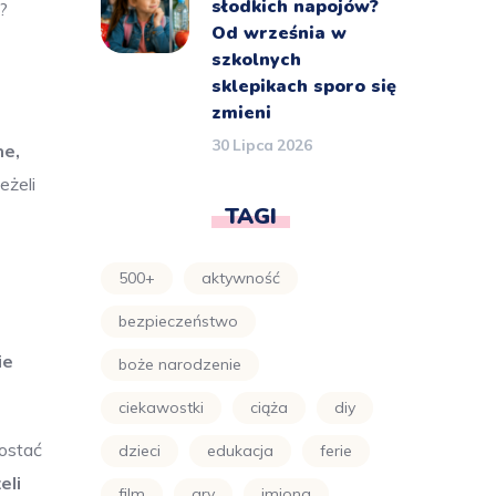
słodkich napojów?
?
Od września w
szkolnych
sklepikach sporo się
zmieni
30 Lipca 2026
ne,
eżeli
TAGI
500+
aktywność
bezpieczeństwo
ie
boże narodzenie
ciekawostki
ciąża
diy
ostać
dzieci
edukacja
ferie
eli
film
gry
imiona