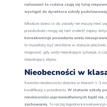
natomiast to rodzice czują się tutaj niepew
wystąpić do dyrektora szkoły podstawowej
Młodsze dzieci co do zasady nie muszą mieć usp
przedszkola i mogą się tam znaleźć zapisy dotyc
konsekwencje posiadania wielu nieusprawie
to musiałoby być określone w statucie placówk
reagować, gdy widzi niepokojące sytuacje, a c
niepokojący objaw.
Nieobecności w klas
Kwestia nieobecności dziecka w klasach 1-3 m
kwalifikacji z przedmiotu.
W statucie szkoły po
nieobecności usprawiedliwionych bądź nie, 
zachowania.
To raczej łagodna konsekwencja e