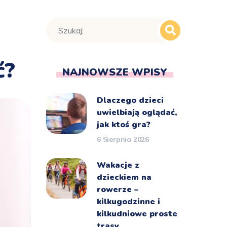
ć?
NAJNOWSZE WPISY
Dlaczego dzieci
uwielbiają oglądać,
jak ktoś gra?
6 Sierpnia 2026
Wakacje z
dzieckiem na
rowerze –
kilkugodzinne i
kilkudniowe proste
trasy