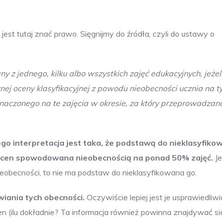
 jest tutaj znać prawo. Sięgnijmy do źródła, czyli do ustawy o
 z jednego, kilku albo wszystkich zajęć edukacyjnych, jeżel
znej oceny klasyfikacyjnej z powodu nieobecności ucznia na t
naczonego na te zajęcia w okresie, za który przeprowadzana
o interpretacja jest taka, że podstawą do nieklasyfiko
ść ocen spowodowana nieobecnością na ponad 50% zajęć.
Je
eobecności, to nie ma podstaw do nieklasyfikowana go.
wiania tych obecności.
Oczywiście lepiej jest je usprawiedliwi
n (ilu dokładnie? Ta informacja również powinna znajdywać s