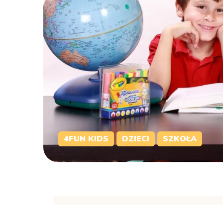
4FUN KIDS
DZIECI
SZKOŁA