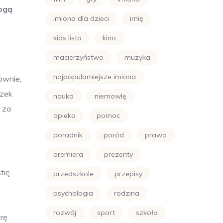
mogą
imiona dla dzieci
imię
kids lista
kino
macierzyństwo
muzyka
najpopularniejsze imiona
ownie,
ązek
nauka
niemowlę
 za
opieka
pomoc
poradnik
poród
prawo
premiera
prezenty
tię
przedszkole
przepisy
psychologia
rodzina
rozwój
sport
szkoła
rę