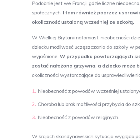
Podobnie jest we Francji, gdzie liczne nieobecn
społecznych.
I tam również poprzez usprawied
okoliczność ustaloną wcześniej ze szkołą.
W Wielkiej Brytanii natomiast, nieobecności dz
dziecku możliwość uczęszczania do szkoły w p
wyjaśnione.
W przypadku powtarzających się
zostać nałożona grzywna, a dziecko może b
okoliczności wystarczające do usprawiedliwieni
Nieobecność z powodów wcześniej ustalonyc
Choroba lub brak możliwości przybycia do szko
Nieobecność z powodów religijnych.
W krajach skandynawskich sytuacja wygląda podo