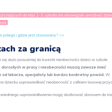
zczających do klas 1-3, szkoła ma obowiązek umożliwić dzie
tii.
m polega i gdzie jest stosowany? >>
łach za granicą
się dużo poważniej do kwestii nieobecności dzieci w szkole.
k dorosłych w pracy i nieobecności muszą zawsze mieć
 od lekarza, specjalisty lub bardzo konkretny powód.
W
a dziecku usprawiedliwić nieobecność z całkiem losowej przy
owiedniego usprawiedliwienia mogą skutkować donosem do inst