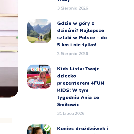
3 Sierpnia 2026
Gdzie w góry z
dziećmi? Najlepsze
szlaki w Polsce – do
5 km i nie tylko!
2 Sierpnia 2026
Kids Lista: Twoje
dziecko
prezenterem 4FUN
KIDS! W tym
tygodniu Ania ze
Śmiłowic
31 Lipca 2026
Koniec drożdżówek i