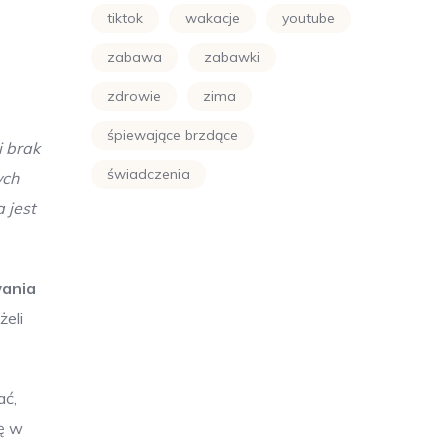
tiktok
wakacje
youtube
zabawa
zabawki
zdrowie
zima
śpiewające brzdące
i brak
świadczenia
ych
 jest
wania
żeli
ać,
ię w