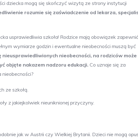
ości dziecka mogą się skończyć wizytą ze strony instytucji
liwienie rozumie się zaświadczenie od lekarza, specjalis
iecka usprawiedliwia szkoła! Rodzice mają obowiązek zapewni
ełnym wymiarze godzin i ewentualne nieobecności muszą być
 nieusprawiedliwionych nieobecności, na rodziców może
yć objęte nakazem nadzoru edukacji.
Co uznaje się za
a nieobecności?
h ze szkołą.
ły z jakiejkolwiek nieuniknionej przyczyny.
bnie jak w Austrii czy Wielkiej Brytanii. Dzieci nie mogą op