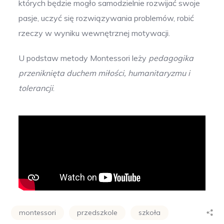
których będzie mogło samodzielnie rozwijać swoje
pasje, uczyć się rozwiązywania problemów, robić
rzeczy w wyniku wewnętrznej motywacji.
U podstaw metody Montessori leży
pedagogika
przeniknięta duchem miłości, humanitaryzmu i
tolerancji
.
montessori
przedszkole
szkoła