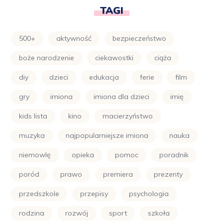
TAGI
500+
aktywność
bezpieczeństwo
boże narodzenie
ciekawostki
ciąża
diy
dzieci
edukacja
ferie
film
gry
imiona
imiona dla dzieci
imię
kids lista
kino
macierzyństwo
muzyka
najpopularniejsze imiona
nauka
niemowlę
opieka
pomoc
poradnik
poród
prawo
premiera
prezenty
przedszkole
przepisy
psychologia
rodzina
rozwój
sport
szkoła