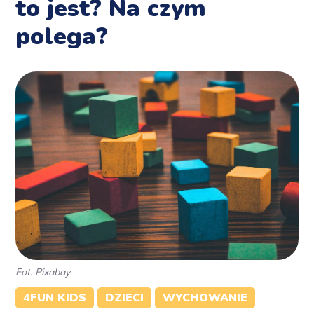
to jest? Na czym
polega?
Fot. Pixabay
4FUN KIDS
DZIECI
WYCHOWANIE