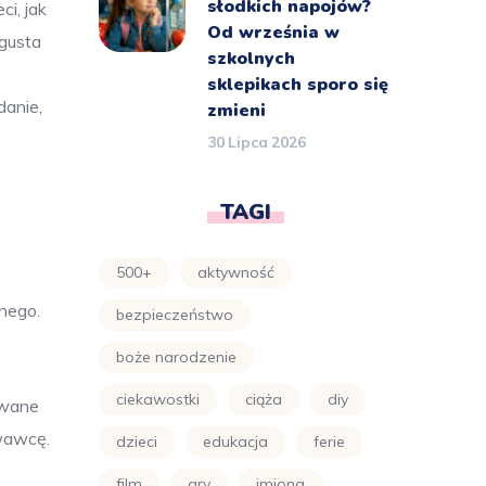
słodkich napojów?
i, jak
Od września w
 gusta
szkolnych
sklepikach sporo się
danie,
zmieni
30 Lipca 2026
TAGI
500+
aktywność
nego.
bezpieczeństwo
boże narodzenie
ciekawostki
ciąża
diy
owane
owawcę.
dzieci
edukacja
ferie
film
gry
imiona