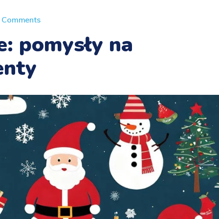
 Comments
e: pomysły na
enty