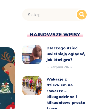
NAJNOWSZE WPISY
Dlaczego dzieci
uwielbiają oglądać,
jak ktoś gra?
6 Sierpnia 2026
Wakacje z
dzieckiem na
rowerze –
kilkugodzinne i
kilkudniowe proste
trasy