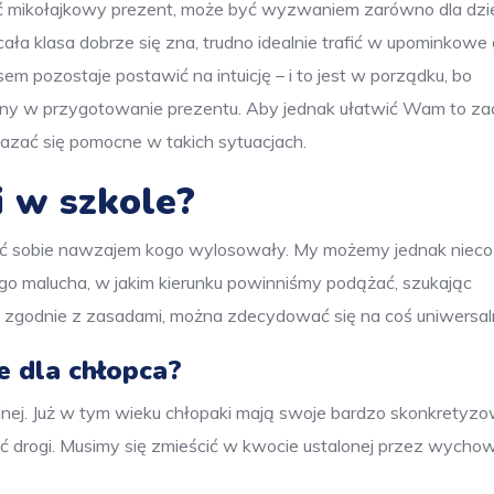
ć mikołajkowy prezent, może być wyzwaniem zarówno dla dziec
 cała klasa dobrze się zna, trudno idealnie trafić w upominkowe
 pozostaje postawić na intuicję – i to jest w porządku, bo
żony w przygotowanie prezentu. Aby jednak ułatwić Wam to za
kazać się pomocne w takich sytuacjach.
i w szkole?
adzać sobie nawzajem kogo wylosowały. My możemy jednak nieco
o malucha, w jakim kierunku powinniśmy podążać, szukając
tu zgodnie z zasadami, można zdecydować się na coś uniwersal
e dla chłopca?
nej. Już w tym wieku chłopaki mają swoje bardzo skonkretyz
yć drogi. Musimy się zmieścić w kwocie ustalonej przez wych