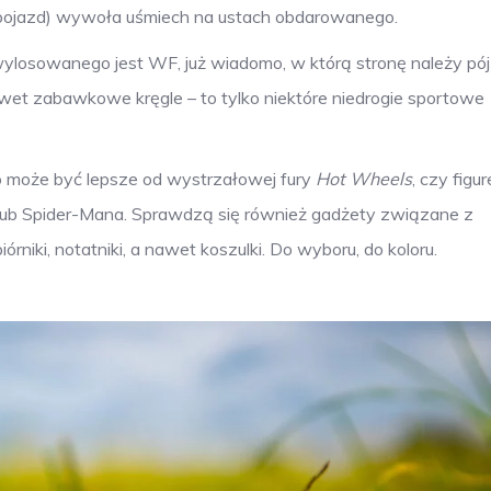
+pojazd) wywoła uśmiech na ustach obdarowanego.
ą wylosowanego jest WF, już wiadomo, w którą stronę należy pój
awet zabawkowe kręgle – to tylko niektóre niedrogie sportowe
co może być lepsze od wystrzałowej fury
Hot Wheels
, czy figur
ub Spider-Mana. Sprawdzą się również gadżety związane z
órniki, notatniki, a nawet koszulki. Do wyboru, do koloru.