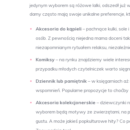
jedynym wyborem są różowe lalki, odszedł już w
damy często mają swoje unikalne preferencje, 
Akcesoria do kąpieli
– pachnące kulki, sole 
osób. Z pewnością niejedna mama doceni tak
niezapomnianym rytuałem relaksu, niezależni
Komiksy
– na rynku znajdziemy wiele intere
przypadku młodych czytelniczek warto sięgną
Dziennik lub pamiętnik
– w księgarniach aż 
wspomnień. Popularne propozycje to choćby
Akcesoria kolekcjonerskie
– dziewczynki ró
wyborem będą motywy ze zwierzętami, na prz
gustu. A może jakieś popkulturowe hity? Co 