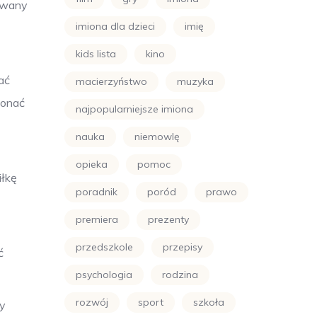
sowany
imiona dla dzieci
imię
kids lista
kino
ać
macierzyństwo
muzyka
konać
najpopularniejsze imiona
nauka
niemowlę
opieka
pomoc
iłkę
poradnik
poród
prawo
premiera
prezenty
z
przedszkole
przepisy
ć
psychologia
rodzina
rozwój
sport
szkoła
wy