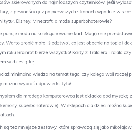
iksów skierowanych do najmłodszych czytelników. Jeśli wylo
ratury, z pewnością już po pierwszych stronach wpadnie w szał
 tytuł. Disney, Minecraft, a może superbohaterowie?
 panuje moda na kolekcjonowanie kart. Mogą one przedstawi
rzy. Warto zrobić małe “śledztwo”, co jest obecnie na topie i do
roku Brainrot bierze wszystko! Karty z Tralalero Tralala czy
em w dziesiątkę.
ciaż minimalna wiedza na temat tego, czy kolega woli raczej p
y można wybrać odpowiedni tytuł.
mysłem dla młodego komputerowca jest okładka pod myszkę 
emony, superbohaterowie). W sklepach dla dzieci można kupi
ałtach.
pach są też mniejsze zestawy, które sprawdzą się jako mikołajo