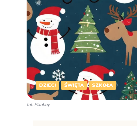
DZIECI
ŚWIĘTA
SZKOŁA
fot. Pixabay