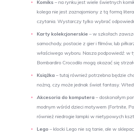
Komiks
– na rynku jest wiele świetnych kom
kolega nie jest zaznajomiony z tą formą lite
czytania. Wystarczy tylko wybrać odpowiedni
Karty kolekcjonerskie
– w szkołach zawsze
samochody, postacie z gier i filmów, lub piłka
właściwego wyboru. Nasza podpowiedź: w tym 
Bombardiro Crocodilo mogą okazać się strzał
Książka
– tutaj również potrzebna będzie cho
nożną, czy może jednak świat fantasy. Wted
Akcesoria do komputera
– doskonałym po
modnym wśród dzieci motywem (Fortnite, Pok
również niedrogie lampki w nietypowych kszt
Lego
– klocki Lego nie są tanie, ale w skle