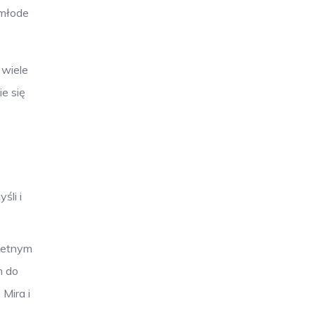
 młode
 wiele
e się
śli i
wietnym
m do
Mira i