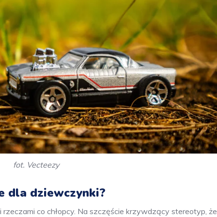
fot. Vecteezy
e dla dziewczynki?
rzeczami co chłopcy. Na szczęście krzywdzący stereotyp, że