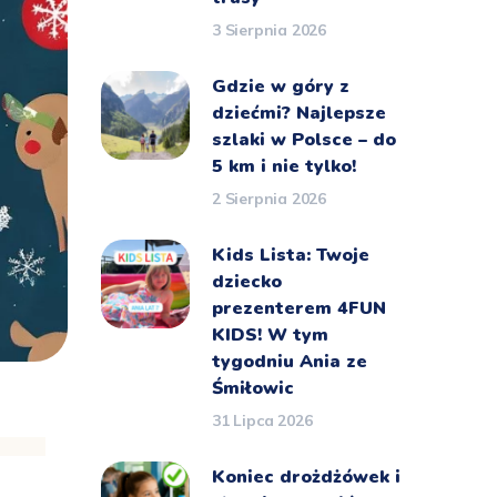
3 Sierpnia 2026
Gdzie w góry z
dziećmi? Najlepsze
szlaki w Polsce – do
5 km i nie tylko!
2 Sierpnia 2026
Kids Lista: Twoje
dziecko
prezenterem 4FUN
KIDS! W tym
tygodniu Ania ze
Śmiłowic
31 Lipca 2026
Koniec drożdżówek i