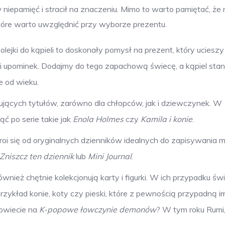
 niepamięć i stracił na znaczeniu. Mimo to warto pamiętać, że
które warto uwzględnić przy wyborze prezentu.
i olejki do kąpieli to doskonały pomysł na prezent, który ucieszy
i upominek. Dodajmy do tego zapachową świecę, a kąpiel stani
e od wieku.
sujących tytułów, zarówno dla chłopców, jak i dziewczynek. W
ć po serie takie jak
Enola Holmes
czy
Kamila i konie
.
roi się od oryginalnych dzienników idealnych do zapisywania my
Zniszcz ten dziennik
lub
Mini Journal
.
wnież chętnie kolekcjonują karty i figurki. W ich przypadku ś
ykład konie, koty czy pieski, które z pewnością przypadną i
powiecie na
K-popowe łowczynie demonów
? W tym roku Rumi, 