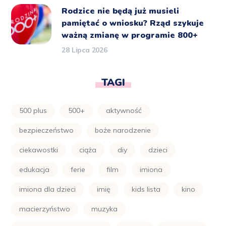
Rodzice nie będą już musieli
pamiętać o wniosku? Rząd szykuje
ważną zmianę w programie 800+
28 Lipca 2026
TAGI
500 plus
500+
aktywność
bezpieczeństwo
boże narodzenie
ciekawostki
ciąża
diy
dzieci
edukacja
ferie
film
imiona
imiona dla dzieci
imię
kids lista
kino
macierzyństwo
muzyka