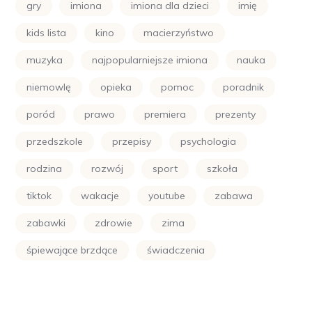
gry
imiona
imiona dla dzieci
imię
kids lista
kino
macierzyństwo
muzyka
najpopularniejsze imiona
nauka
niemowlę
opieka
pomoc
poradnik
poród
prawo
premiera
prezenty
przedszkole
przepisy
psychologia
rodzina
rozwój
sport
szkoła
tiktok
wakacje
youtube
zabawa
zabawki
zdrowie
zima
śpiewające brzdące
świadczenia