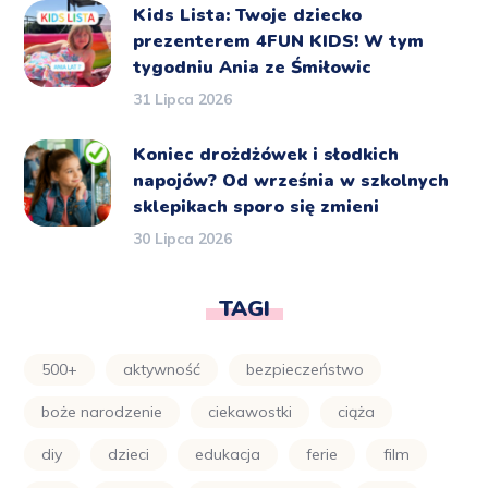
Kids Lista: Twoje dziecko
prezenterem 4FUN KIDS! W tym
tygodniu Ania ze Śmiłowic
31 Lipca 2026
Koniec drożdżówek i słodkich
napojów? Od września w szkolnych
sklepikach sporo się zmieni
30 Lipca 2026
TAGI
500+
aktywność
bezpieczeństwo
boże narodzenie
ciekawostki
ciąża
diy
dzieci
edukacja
ferie
film