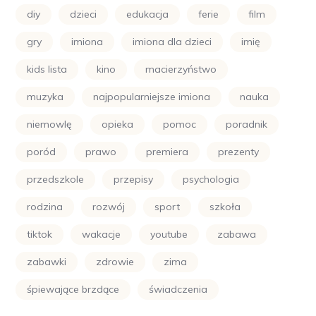
diy
dzieci
edukacja
ferie
film
gry
imiona
imiona dla dzieci
imię
kids lista
kino
macierzyństwo
muzyka
najpopularniejsze imiona
nauka
niemowlę
opieka
pomoc
poradnik
poród
prawo
premiera
prezenty
przedszkole
przepisy
psychologia
rodzina
rozwój
sport
szkoła
tiktok
wakacje
youtube
zabawa
zabawki
zdrowie
zima
śpiewające brzdące
świadczenia