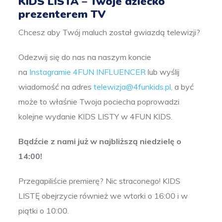
KIDS LISTA – Twoje dziecko
prezenterem TV
Chcesz aby Twój maluch został gwiazdą telewizji?
Odezwij się do nas na naszym koncie
na
Instagramie 4FUN INFLUENCER
lub wyślij
wiadomość na adres
telewizja@4funkids.pl
,
a być
może to właśnie Twoja pociecha poprowadzi
kolejne wydanie KIDS LISTY w 4FUN KIDS.
Bądźcie z nami już w najbliższą niedzielę o
14:00!
Przegapiliście premierę? Nic straconego! KIDS
LISTĘ obejrzycie również we wtorki o 16:00 i w
piątki o 10:00.