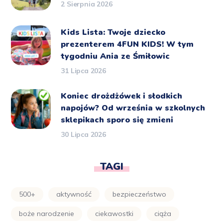
2 Sierpnia 2026
Kids Lista: Twoje dziecko
prezenterem 4FUN KIDS! W tym
tygodniu Ania ze Śmiłowic
31 Lipca 2026
Koniec drożdżówek i słodkich
napojów? Od września w szkolnych
sklepikach sporo się zmieni
30 Lipca 2026
TAGI
500+
aktywność
bezpieczeństwo
boże narodzenie
ciekawostki
ciąża