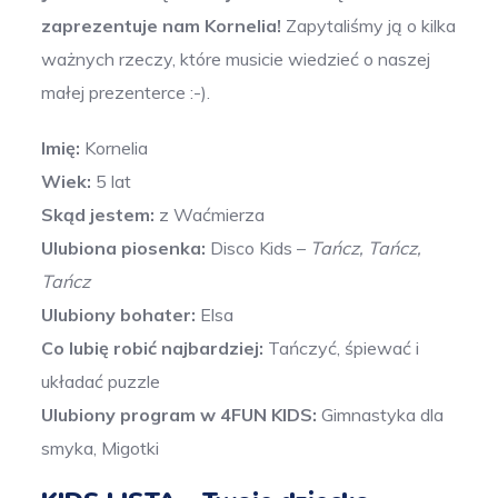
zaprezentuje nam Kornelia!
Zapytaliśmy ją o kilka
ważnych rzeczy, które musicie wiedzieć o naszej
małej prezenterce :-).
Imię:
Kornelia
Wiek:
5 lat
Skąd jestem:
z Waćmierza
Ulubiona piosenka:
Disco Kids –
Tańcz, Tańcz,
Tańcz
Ulubiony bohater:
Elsa
Co lubię robić najbardziej:
Tańczyć, śpiewać i
układać puzzle
Ulubiony program w 4FUN KIDS:
Gimnastyka dla
smyka, Migotki