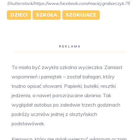
Shutterstock/https://www.facebook.com/maciej.grabarczyk.75
DZIECI
SZKOŁA
SZOKUJĄCE
REKLAMA
To miała być zwykła szkolna wycieczka. Zamiast
wspomnień i pamiątek – został bałagan, który
trudno opisać słowami. Papierki, butelki, resztki
jedzenia, a nawet porozrzucane ubrania. Tak
wyglądał autobus po zaledwie trzech godzinach
podróży uczniów jednej z olsztyńskich
podstawówek.
Kierowca, który nie mógł uwierzyć własnym oczom,