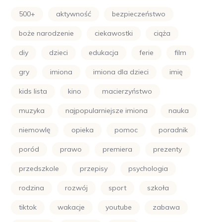
500+
aktywność
bezpieczeństwo
boże narodzenie
ciekawostki
ciąża
diy
dzieci
edukacja
ferie
film
gry
imiona
imiona dla dzieci
imię
kids lista
kino
macierzyństwo
muzyka
najpopularniejsze imiona
nauka
niemowlę
opieka
pomoc
poradnik
poród
prawo
premiera
prezenty
przedszkole
przepisy
psychologia
rodzina
rozwój
sport
szkoła
tiktok
wakacje
youtube
zabawa