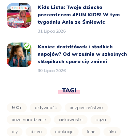
Kids Lista: Twoje dziecko
prezenterem 4FUN KIDS! W tym
tygodniu Ania ze Śmiłowic
31 Lipca 2026
Koniec drożdżówek i słodkich
napojów? Od września w szkolnych
sklepikach sporo się zmieni
30 Lipca 2026
TAGI
500+
aktywność
bezpieczeństwo
boże narodzenie
ciekawostki
ciąża
diy
dzieci
edukacja
ferie
film