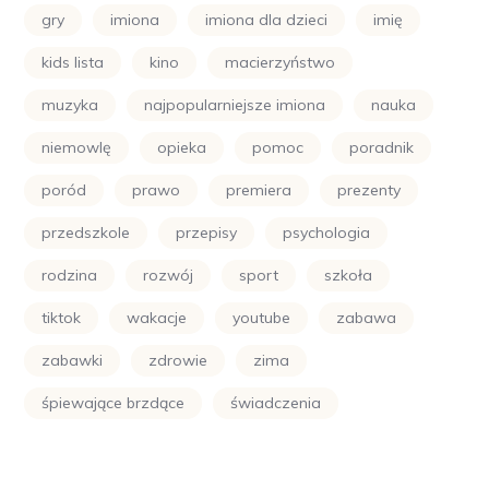
gry
imiona
imiona dla dzieci
imię
kids lista
kino
macierzyństwo
muzyka
najpopularniejsze imiona
nauka
niemowlę
opieka
pomoc
poradnik
poród
prawo
premiera
prezenty
przedszkole
przepisy
psychologia
rodzina
rozwój
sport
szkoła
tiktok
wakacje
youtube
zabawa
zabawki
zdrowie
zima
śpiewające brzdące
świadczenia