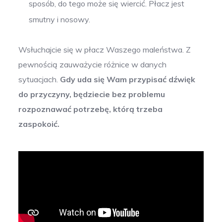
sposób, do tego może się wiercić. Płacz jest
smutny i nosowy.
Wsłuchajcie się w płacz Waszego maleństwa. Z
pewnością zauważycie różnice w danych
sytuacjach.
Gdy uda się Wam przypisać dźwięk
do przyczyny, będziecie bez problemu
rozpoznawać potrzebę, którą trzeba
zaspokoić.