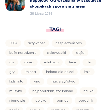
napojów? Od września w szkolnych
sklepikach sporo się zmieni
30 Lipca 2026
TAGI
500+
aktywność
bezpieczeństwo
boże narodzenie
ciekawostki
ciąża
diy
dzieci
edukacja
ferie
film
gry
imiona
imiona dla dzieci
imię
kids lista
kino
macierzyństwo
muzyka
najpopularniejsze imiona
nauka
niemowlę
opieka
pomoc
poradnik
poród
prawo
premiera
prezenty