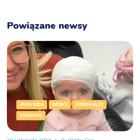
Powiązane newsy
4FUN KIDS
DZIECI
SZKOUJĄCE
ZDROWIE
20 Listopada 2024
By
Wiktor Fisz