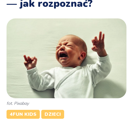
— jak rozpoznać?
fot. Pixabay
4FUN KIDS
DZIECI