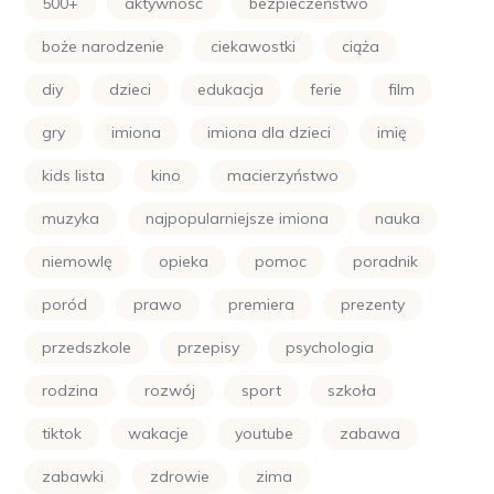
500+
aktywność
bezpieczeństwo
boże narodzenie
ciekawostki
ciąża
diy
dzieci
edukacja
ferie
film
gry
imiona
imiona dla dzieci
imię
kids lista
kino
macierzyństwo
muzyka
najpopularniejsze imiona
nauka
niemowlę
opieka
pomoc
poradnik
poród
prawo
premiera
prezenty
przedszkole
przepisy
psychologia
rodzina
rozwój
sport
szkoła
tiktok
wakacje
youtube
zabawa
zabawki
zdrowie
zima