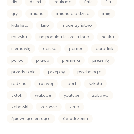
diy
dzieci
edukacja
ferie
film
gry
imiona
imiona dla dzieci
imię
kids lista
kino
macierzyństwo
muzyka
najpopularniejsze imiona
nauka
niemowlę
opieka
pomoc
poradnik
poród
prawo
premiera
prezenty
przedszkole
przepisy
psychologia
rodzina
rozwój
sport
szkoła
tiktok
wakacje
youtube
zabawa
zabawki
zdrowie
zima
śpiewające brzdące
świadczenia