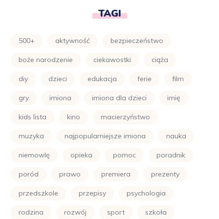
TAGI
500+
aktywność
bezpieczeństwo
boże narodzenie
ciekawostki
ciąża
diy
dzieci
edukacja
ferie
film
gry
imiona
imiona dla dzieci
imię
kids lista
kino
macierzyństwo
muzyka
najpopularniejsze imiona
nauka
niemowlę
opieka
pomoc
poradnik
poród
prawo
premiera
prezenty
przedszkole
przepisy
psychologia
rodzina
rozwój
sport
szkoła