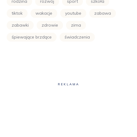
rodzina
rozwój
sport
szkoła
tiktok
wakacje
youtube
zabawa
zabawki
zdrowie
zima
śpiewające brzdące
świadczenia
REKLAMA