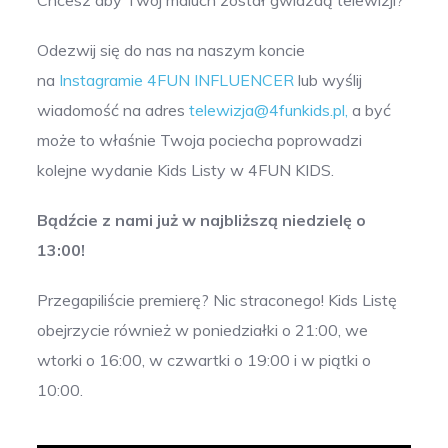
Chcesz aby Twój maluch został gwiazdą telewizji?
Odezwij się do nas na naszym koncie
na
Instagramie 4FUN INFLUENCER
lub wyślij
wiadomość na adres
telewizja@4funkids.pl
,
a być
może to właśnie Twoja pociecha poprowadzi
kolejne wydanie Kids Listy w 4FUN KIDS.
Bądźcie z nami już w najbliższą niedzielę o
13:00!
Przegapiliście premierę? Nic straconego! Kids Listę
obejrzycie również w poniedziałki o 21:00, we
wtorki o 16:00, w czwartki o 19:00 i w piątki o
10:00.