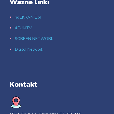
Ważne linki
naEKRANIE.pl
4FUN.TV
SCREEN NETWORK
Digital Network
Kontakt
4FUN Sp. z o.o., Fabryczna 5A, 00-446