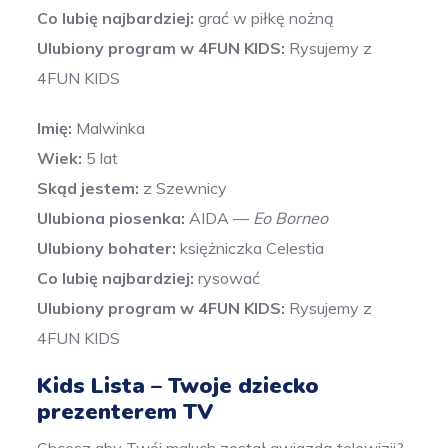
Co lubię najbardziej:
grać w piłkę nożną
Ulubiony program w 4FUN KIDS:
Rysujemy z
4FUN KIDS
Imię:
Malwinka
Wiek:
5 lat
Skąd jestem:
z Szewnicy
Ulubiona
piosenka:
AIDA —
Eo Borneo
Ulubiony bohater:
księżniczka Celestia
Co lubię najbardziej:
rysowa
ć
Ulubiony program w 4FUN KIDS:
Rysujemy z
4FUN KIDS
Kids Lista – Twoje dziecko
prezenterem TV