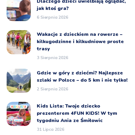
Dlaczego dzieci uwielbiają oglądać,
jak ktoś gra?
6 Sierpnia 2026
Wakacje z dzieckiem na rowerze –
kilkugodzinne i kilkudniowe proste
trasy
3 Sierpnia 2026
Gdzie w góry z dziećmi? Najlepsze
szlaki w Polsce – do 5 km i nie tylko!
2 Sierpnia 2026
Kids Lista: Twoje dziecko
prezenterem 4FUN KIDS! W tym
tygodniu Ania ze Śmiłowic
31 Lipca 2026