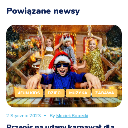
Powiązane newsy
4FUN KIDS
DZIECI
MUZYKA
ZABAWA
2 Stycznia 2023
By
Maciek Babecki
Przepis na udany karnawał dla