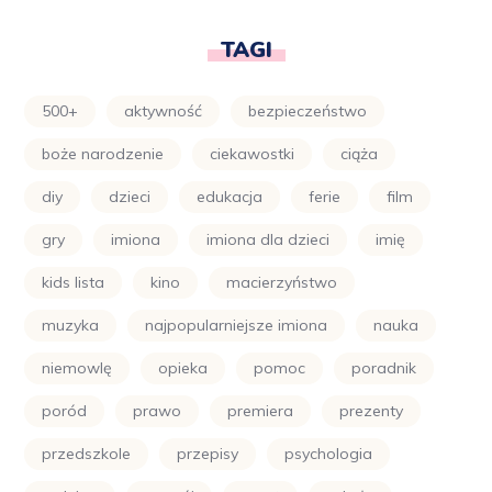
TAGI
500+
aktywność
bezpieczeństwo
boże narodzenie
ciekawostki
ciąża
diy
dzieci
edukacja
ferie
film
gry
imiona
imiona dla dzieci
imię
kids lista
kino
macierzyństwo
muzyka
najpopularniejsze imiona
nauka
niemowlę
opieka
pomoc
poradnik
poród
prawo
premiera
prezenty
przedszkole
przepisy
psychologia