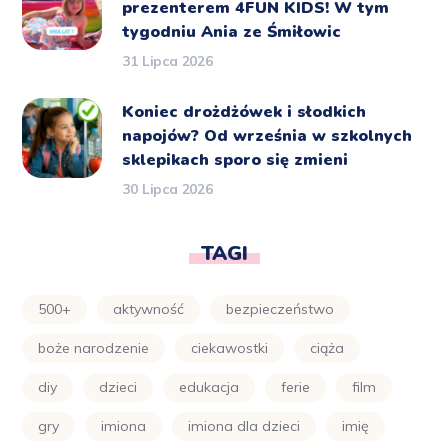
prezenterem 4FUN KIDS! W tym
tygodniu Ania ze Śmiłowic
31 Lipca 2026
Koniec drożdżówek i słodkich
napojów? Od września w szkolnych
sklepikach sporo się zmieni
30 Lipca 2026
TAGI
500+
aktywność
bezpieczeństwo
boże narodzenie
ciekawostki
ciąża
diy
dzieci
edukacja
ferie
film
gry
imiona
imiona dla dzieci
imię