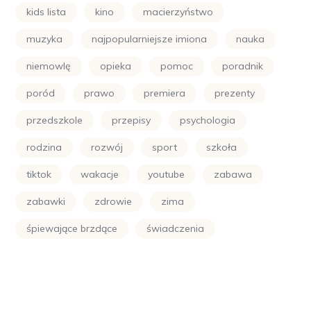
kids lista
kino
macierzyństwo
muzyka
najpopularniejsze imiona
nauka
niemowlę
opieka
pomoc
poradnik
poród
prawo
premiera
prezenty
przedszkole
przepisy
psychologia
rodzina
rozwój
sport
szkoła
tiktok
wakacje
youtube
zabawa
zabawki
zdrowie
zima
śpiewające brzdące
świadczenia