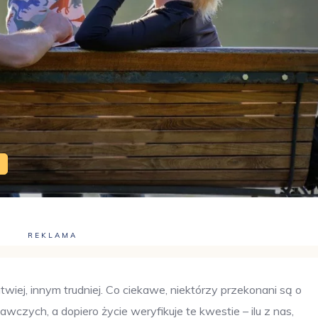
REKLAMA
wiej, innym trudniej. Co ciekawe, niektórzy przekonani są o
czych, a dopiero życie weryfikuje te kwestie – ilu z nas,