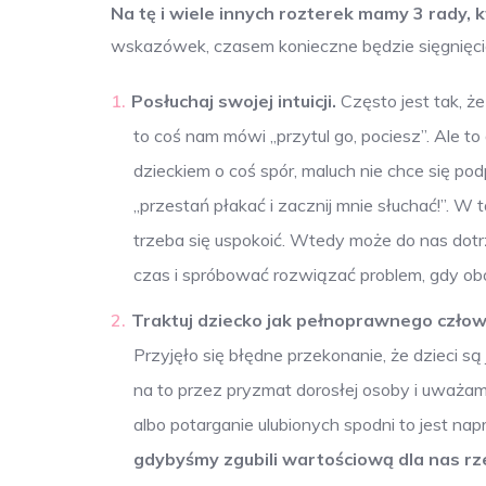
Na tę i wiele innych rozterek mamy 3 rady,
wskazówek, czasem konieczne będzie sięgnięci
Posłuchaj swojej intuicji.
Często jest tak, że
to coś nam mówi „przytul go, pociesz”. Ale t
dzieckiem o coś spór, maluch nie chce się 
„przestań płakać i zacznij mnie słuchać!”. 
trzeba się uspokoić. Wtedy może do nas dotrz
czas i spróbować rozwiązać problem, gdy ob
Traktuj dziecko jak pełnoprawnego człowie
Przyjęło się błędne przekonanie, że dzieci są
na to przez pryzmat dorosłej osoby i uważamy
albo potarganie ulubionych spodni to jest n
gdybyśmy zgubili wartościową dla nas rze