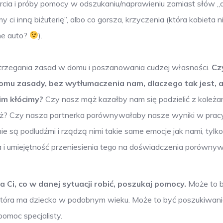
ia i próby pomocy w odszukaniu/naprawieniu zamiast słów „d
y ci inną biżuterię”, albo co gorsza, krzyczenia (która kobieta n
ne auto?
).
strzegania zasad w domu i poszanowania cudzej własności.
Cz
domu zasady, bez wytłumaczenia nam, dlaczego tak jest, 
im kłócimy?
Czy nasz mąż kazałby nam się podzielić z koleża
 i już? Czy nasza partnerka porównywałaby nasze wyniki w prac
są podludźmi i rządzą nimi takie same emocje jak nami, tylko
atia i umiejętność przeniesienia tego na doświadczenia porówny
Ci, co w danej sytuacji robić, poszukaj pomocy.
Może to 
która ma dziecko w podobnym wieku. Może to być poszukiwan
pomoc specjalisty.