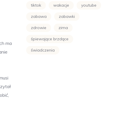
tiktok
wakacje
youtube
zabawa
zabawki
zdrowie
zima
śpiewające brzdące
uch ma
świadczenia
anie
 musi
czytał
obić,