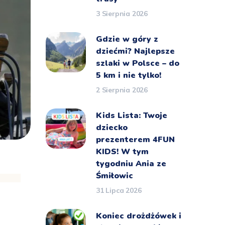
3 Sierpnia 2026
Gdzie w góry z
dziećmi? Najlepsze
szlaki w Polsce – do
5 km i nie tylko!
2 Sierpnia 2026
Kids Lista: Twoje
dziecko
prezenterem 4FUN
KIDS! W tym
tygodniu Ania ze
Śmiłowic
31 Lipca 2026
Koniec drożdżówek i