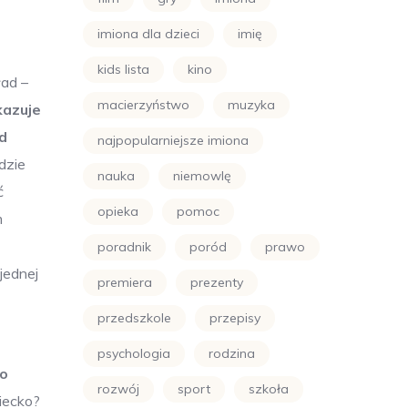
imiona dla dzieci
imię
kids lista
kino
ład –
macierzyństwo
muzyka
kazuje
d
najpopularniejsze imiona
dzie
nauka
niemowlę
ć
opieka
pomoc
m
poradnik
poród
prawo
jednej
premiera
prezenty
przedszkole
przepisy
psychologia
rodzina
to
rozwój
sport
szkoła
ziecko?