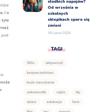
słodkich napojów?
które
Od września w
. I o
szkolnych
sklepikach sporo się
 tyle
zmieni
wnież
30 Lipca 2026
, pod
TAGI
500+
aktywność
bezpieczeństwo
ka.
 może
boże narodzenie
że
ciekawostki
ciąża
diy
dzieci
edukacja
ferie
film
gry
imiona