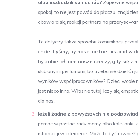
albo uszkodzili samochód?
Zapewne wsparc
spokój, to nie jest powód do płaczu, znajdziem
obawiała się reakcji partnera na przerysowa
To dotyczy także sposobu komunikacji, prze
chcielibyśmy, by nasz partner ustalał w 
by zabierał nam nasze rzeczy, gdy się z n
ulubionymi perfumami, bo trzeba się dzielić
wyników współpracowników? Dzieci wcale nie 
jest nieco inna. Właśnie tutaj liczy się emp
dla nas.
Jeżeli żadne z powyższych nie podpowiada 
pomoc w postaci rady mamy albo koleżanki, 
informacji w internecie. Może to być również 