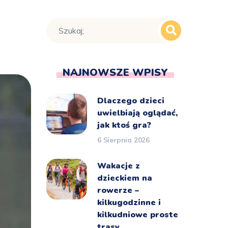
NAJNOWSZE WPISY
Dlaczego dzieci
uwielbiają oglądać,
jak ktoś gra?
6 Sierpnia 2026
Wakacje z
dzieckiem na
rowerze –
kilkugodzinne i
kilkudniowe proste
trasy