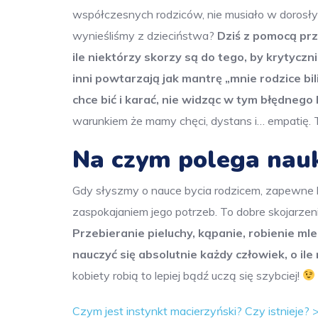
współczesnych rodziców, nie musiało w dorosły
wynieśliśmy z dzieciństwa?
Dziś z pomocą prz
ile niektórzy skorzy są do tego, by krytyc
inni powtarzają jak mantrę „mnie rodzice bi
chce bić i karać, nie widząc w tym błędnego
warunkiem że mamy chęci, dystans i… empatię. 
Na czym polega nauk
Gdy słyszmy o nauce bycia rodzicem, zapewne ko
zaspokajaniem jego potrzeb. To dobre skojarzen
Przebieranie pieluchy, kąpanie, robienie 
nauczyć się absolutnie każdy człowiek, o ile
kobiety robią to lepiej bądź uczą się szybciej!
Czym jest instynkt macierzyński? Czy istnieje? 