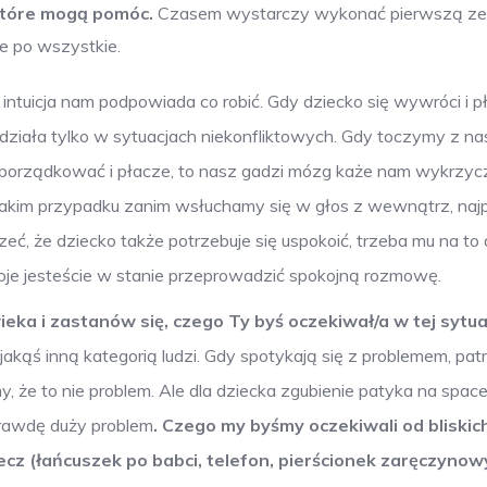
 które mogą pomóc.
Czasem wystarczy wykonać pierwszą ze
e po wszystkie.
 intuicja nam podpowiada co robić. Gdy dziecko się wywróci i p
o działa tylko w sytuacjach niekonfliktowych. Gdy toczymy z n
podporządkować i płacze, to nasz gadzi mózg każe nam wykrzyc
W takim przypadku zanim wsłuchamy się w głos z wewnątrz, naj
eć, że dziecko także potrzebuje się uspokoić, trzeba mu na to
oje jesteście w stanie przeprowadzić spokojną rozmowę.
ka i zastanów się, czego Ty byś oczekiwał/a w tej sytuac
 jakąś inną kategorią ludzi. Gdy spotykają się z problemem, pa
, że to nie problem. Ale dla dziecka zgubienie patyka na spac
aprawdę duży problem
. Czego my byśmy oczekiwali od bliskic
cz (łańcuszek po babci, telefon, pierścionek zaręczynow