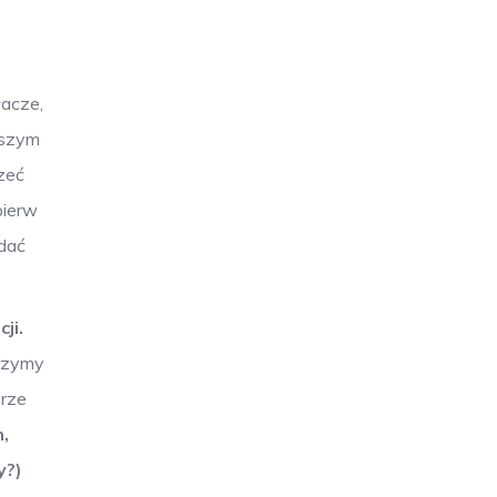
łacze,
aszym
zeć
pierw
 dać
ji.
trzymy
erze
h,
y?)