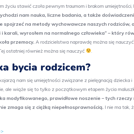
m życiu stawić czoła pewnym traumom i brakom umiejętności, 
ychodzi nam nauka, liczne badania, a także doświadczenia
znie spojrzeć na metody wychowawcze naszych rodziców, o
li i karali, wyrosłem na normalnego człowieka” – który ró
 koła przemocy.
A rodzicielstwa naprawdę można się nauczyć
Tej ostatniej również można się nauczyć
.
a bycia rodzicem?
jarzą nam się umiejętności związane z pielęgnacją dziecka i
ie, ale wiąże się to tylko z początkowym etapem życia malusz
mleka modyfikowanego, prawidłowe noszenie – tych rzeczy
 nie zmaga się z ciężką niepełnosprawnością.
I nie ma tak, 
>>