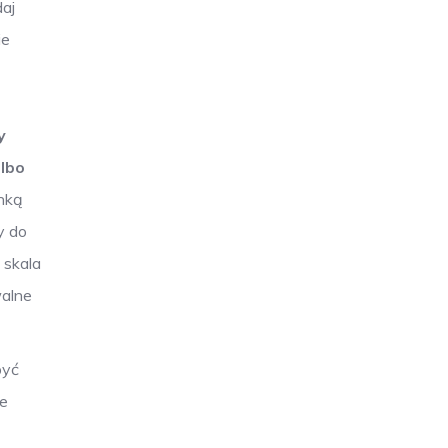
aj
ie
y
albo
nką
y do
 skala
walne
być
ie