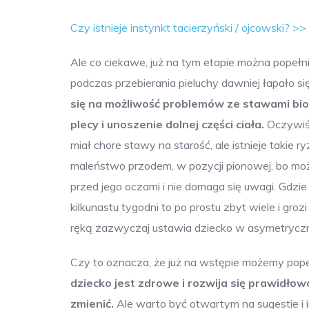
Czy istnieje instynkt tacierzyński / ojcowski? >>
Ale co ciekawe, już na tym etapie można popełn
podczas przebierania pieluchy dawniej łapało si
się na możliwość problemów ze stawami bio
plecy i unoszenie dolnej części ciała.
Oczywiśc
miał chore stawy na starość, ale istnieje takie 
maleństwo przodem, w pozycji pionowej, bo moż
przed jego oczami i nie domaga się uwagi. Gdzie
kilkunastu tygodni to po prostu zbyt wiele i gro
ręką zazwyczaj ustawia dziecko w asymetryczne
Czy to oznacza, że już na wstępie możemy popeł
dziecko jest zdrowe i rozwija się prawidłow
zmienić.
Ale warto być otwartym na sugestie i i