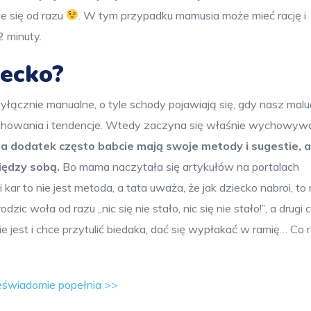
e się od razu
. W tym przypadku mamusia może mieć rację i
 minuty.
ecko?
wyłącznie manualne, o tyle schody pojawiają się, gdy nasz mal
e zachowania i tendencje. Wtedy zaczyna się właśnie wychowyw
na dodatek często babcie mają swoje metody i sugestie, a
iędzy sobą.
Bo mama naczytała się artykułów na portalach
 kar to nie jest metoda, a tata uważa, że jak dziecko nabroi, to
zic woła od razu „nic się nie stało, nic się nie stało!”, a drugi 
e jest i chce przytulić biedaka, dać się wypłakać w ramię… Co r
eświadomie popełnia >>