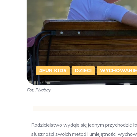
4FUN KIDS
DZIECI
WYCHOWANIE
Fot. Pixabay
Rodzicielstwo wydaje się jednym przychodzić łat
słuszności swoich metod i umiejętności wychowaw